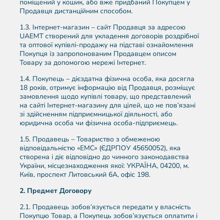
поміщений у кошик, або вже придбаний Покупцем у
Продавця дистанційним способом.
1.3. Інтернет-магазин – сайт Продавця за адресою
UAEMT створений для укладення договорів роздрібної
та оптової купівлі-продажу на підставі ознайомлення
Покупця із запропонованим Продавцем описом
Товару за допомогою мережі Інтернет.
1.4. Покупець – дієздатна фізична особа, яка досягла
18 років, отримує інформацію від Продавця, розміщує
замовлення щодо купівлі товару, що представлений
на сайті Інтернет-магазину для цілей, що не пов’язані
зі здійсненням підприємницької діяльності, або
юридична особа чи фізична особа-підприємець.
1.5. Продавець – Товариство з обмеженою
відповідальністю «ЕМС» (ЄДРПОУ 45650052), яка
створена і діє відповідно до чинного законодавства
України, місцезнаходження якої: УКРАЇНА, 04200, м.
Київ, проспект Литовський 6А, офіс 198.
2.
Предмет Договору
2.1. Продавець зобов’язується передати у власність
Покупцю Товар, а Покупець зобов’язується оплатити і