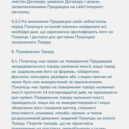
змістом Договору, умовами Договору і цінами,
запропонованими Продавцем на сайті Інтернет-
магазину.
5.3.2 На виконання Продавцем своїх зобов’язань
перед Покупцем останній повинен повідомити всі
необхідні дані, що однозначно ідентифікують його як
Покупця, і достатні для доставки Покупцеві
замовленого Товару.
6. Повернення Товару
6.1. Покупець має право на повернення Продавцеві
непродовольчого товару належної якості, якщо товар
не задовольнив його за формою, габаритами,
фасоном, кольором, розміром або з інших причин не
може бути ним використаний за призначенням.
Покупець має право на повернення товару належної
якості протягом 14 (чотирнадцяти) днів, не враховуючи
дня купівлі. Повернення товару належної якості
проводиться, якщо він не використовувався і якщо
збережено його товарний вигляд, споживчі
властивості, упаковка, пломби, ярлики, а також
розрахунковий документ, виданий Покупцю за оплату
Товару. Перелік товарів, що не підлягають
поверненню на підставах, передбачених у цьому