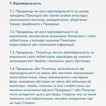
7. Відповідальність
7.1. Продавець не несе відповідальності за шкоду,
заподіяну Покупцеві або третім особам внаслідок
неналежного монтажу, використання, зберігання
Товару придбаного у Продавця.
7.2. Продавець не несе відповідальності за
неналежне, несвоєчасне виконання Замовлень і своїх
зобов’язань у випадку надання Покупцем
недостовірної або помилкової інформації.
7.3. Продавець і Покупець несуть відповідальність за
виконання своїх зобов’язань відповідно до чинного
законодавства України і положень цього Договору.
7.4. Продавець або Покупець звільняються від
відповідальності за повне або часткове невиконання
своїх зобов’язань, якщо невиконання є наслідком
форс-мажорних обставин як: війна або військові дії,
землетрус, повінь, пожежа та інші стихійні лиха, що
виникли незалежно від волі Продавця і / або Покупця
після укладення цього договору. Сторона, яка не може
виконати свої зобов’язання, негайно повідомляє про
це іншу Сторону.