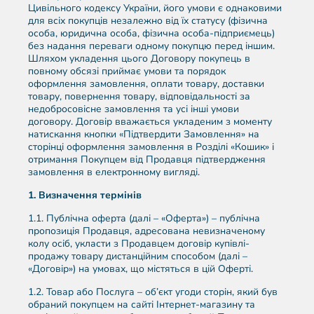
Цивільного кодексу України, його умови є однаковими
для всіх покупців незалежно від їх статусу (фізична
особа, юридична особа, фізична особа-підприємець)
без надання переваги одному покупцю перед іншим.
Шляхом укладення цього Договору покупець в
повному обсязі приймає умови та порядок
оформлення замовлення, оплати товару, доставки
товару, повернення товару, відповідальності за
недобросовісне замовлення та усі інші умови
договору. Договір вважається укладеним з моменту
натискання кнопки «Підтвердити Замовлення» на
сторінці оформлення замовлення в Розділі «Кошик» і
отримання Покупцем від Продавця підтвердження
замовлення в електронному вигляді.
1.
Визначення термінів
1.1. Публічна оферта (далі – «Оферта») – публічна
пропозиція Продавця, адресована невизначеному
колу осіб, укласти з Продавцем договір купівлі-
продажу товару дистанційним способом (далі –
«Договір») на умовах, що містяться в цій Оферті.
1.2. Товар або Послуга – об’єкт угоди сторін, який був
обраний покупцем на сайті Інтернет-магазину та