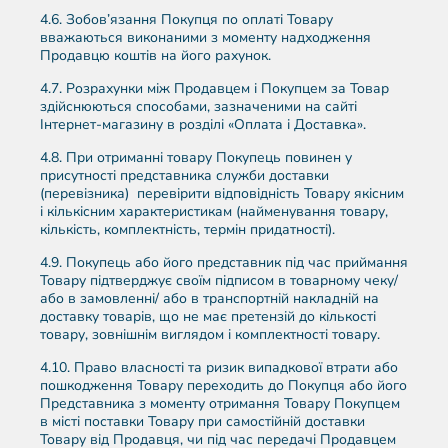
4.6. Зобов’язання Покупця по оплаті Товару
вважаються виконаними з моменту надходження
Продавцю коштів на його рахунок.
4.7. Розрахунки між Продавцем і Покупцем за Товар
здійснюються способами, зазначеними на сайті
Інтернет-магазину в розділі «Оплата і Доставка».
4.8. При отриманні товару Покупець повинен у
присутності представника служби доставки
(перевізника) перевірити відповідність Товару якісним
і кількісним характеристикам (найменування товару,
кількість, комплектність, термін придатності).
4.9. Покупець або його представник під час приймання
Товару підтверджує своїм підписом в товарному чеку/
або в замовленні/ або в транспортній накладній на
доставку товарів, що не має претензій до кількості
товару, зовнішнім виглядом і комплектності товару.
4.10. Право власності та ризик випадкової втрати або
пошкодження Товару переходить до Покупця або його
Представника з моменту отримання Товару Покупцем
в місті поставки Товару при самостійній доставки
Товару від Продавця, чи під час передачі Продавцем