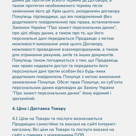
даних діє протягом усього терміну дії Договору, а
також протягом необмеженого терміну після
закінчення його дії. Крім цього, укладенням договору
Покупець підтверджує, що він повідомлений (без
додаткового повідомлення) про права, встановлених
Законом України “Про захист персональних даних”,
про цілі збору даних, а також про те, що його
персональні дані передаються Продавцю з метою
можливості виконання умов цього Договору,
можливості проведення взаєморозрахунків, а також
для отримання рахунків, актів та інших документів.
Покупець також погоджується з тим, що Продавець
має право надавати доступ та передавати його
персональні дані третім особам без будь-яких
додаткових повідомлень Покупця з метою виконання
замовлення Покупця. Обсяг прав Покупця, як суб’єкта
персональних даних відповідно до Закону України
“Про захист персональних даних” йому відомий і
зрозумілий.
4. Ціна і Доставка Товару
4.1 Ціни на Товари та послуги визначаються
Продавцем самостійно та вказані на сайті Інтернет-
магазину. Всі ціни на Товари та послуги вказані на
сайті у гривнях з урахуванням ПДВ.