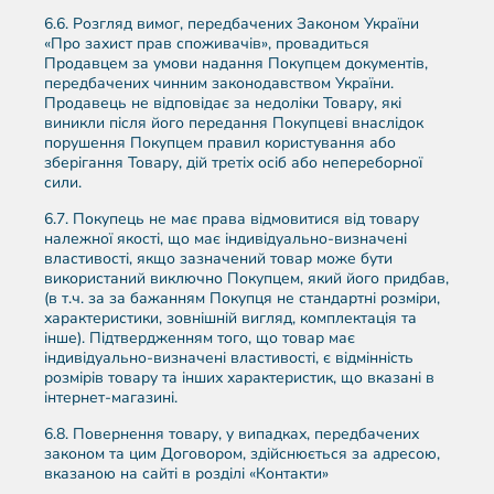
6.6. Розгляд вимог, передбачених Законом України
«Про захист прав споживачів», провадиться
Продавцем за умови надання Покупцем документів,
передбачених чинним законодавством України.
Продавець не відповідає за недоліки Товару, які
виникли після його передання Покупцеві внаслідок
порушення Покупцем правил користування або
зберігання Товару, дій третіх осіб або непереборної
сили.
6.7. Покупець не має права відмовитися від товару
належної якості, що має індивідуально-визначені
властивості, якщо зазначений товар може бути
використаний виключно Покупцем, який його придбав,
(в т.ч. за за бажанням Покупця не стандартні розміри,
характеристики, зовнішній вигляд, комплектація та
інше). Підтвердженням того, що товар має
індивідуально-визначені властивості, є відмінність
розмірів товару та інших характеристик, що вказані в
інтернет-магазині.
6.8. Повернення товару, у випадках, передбачених
законом та цим Договором, здійснюється за адресою,
вказаною на сайті в розділі «Контакти»