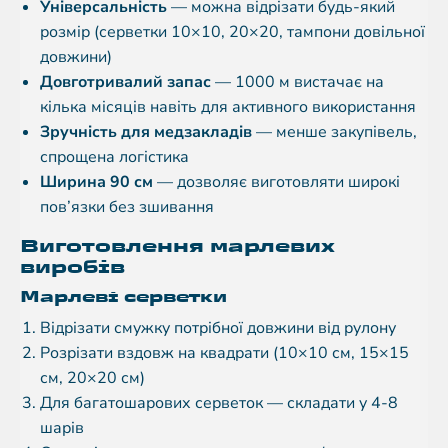
Універсальність
— можна відрізати будь-який
розмір (серветки 10×10, 20×20, тампони довільної
довжини)
Довготривалий запас
— 1000 м вистачає на
кілька місяців навіть для активного використання
Зручність для медзакладів
— менше закупівель,
спрощена логістика
Ширина 90 см
— дозволяє виготовляти широкі
пов’язки без зшивання
Виготовлення марлевих
виробів
Марлеві серветки
Відрізати смужку потрібної довжини від рулону
Розрізати вздовж на квадрати (10×10 см, 15×15
см, 20×20 см)
Для багатошарових серветок — складати у 4-8
шарів