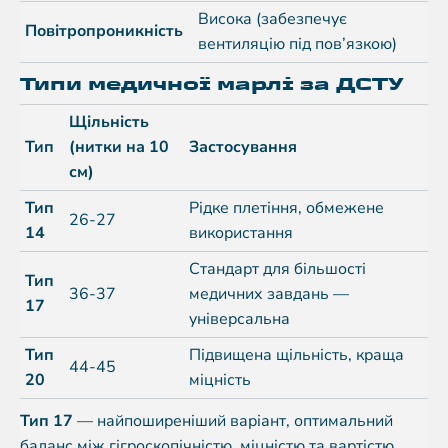
Висока (забезпечує
Повітропроникність
вентиляцію під пов’язкою)
Типи медичної марлі за ДСТУ
Щільність
Тип
(нитки на 10
Застосування
см)
Тип
Рідке плетіння, обмежене
26-27
14
використання
Стандарт для більшості
Тип
36-37
медичних завдань —
17
універсальна
Тип
Підвищена щільність, краща
44-45
20
міцність
Тип 17
— найпоширеніший варіант, оптимальний
баланс між гігроскопічністю, міцністю та вартістю.