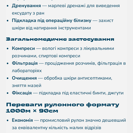
Дренування
— марлеві дренажі для виведення
ексудату з ран
Підкладка під операційну білизну
— захист
шкіри від натирання інструментами
Загальномедичне застосування
Компреси
— вологі компреси з лікувальними
розчинами, спиртові компреси
Фільтрація
— процідження розчинів, фільтрація в
лабораторіях
Очищення
— обробка шкіри антисептиками,
зняття мазей
Фіксація
— підкладка під еластичні бинти, джгути
Переваги рулонного формату
1000м × 90см
Економія
— промисловий рулон значно дешевший
за еквівалентну кількість малих відрізів