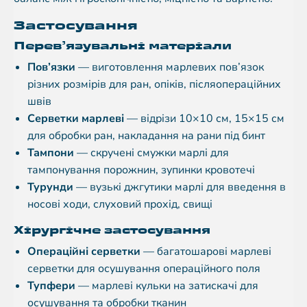
Застосування
Перев’язувальні матеріали
Пов’язки
— виготовлення марлевих пов’язок
різних розмірів для ран, опіків, післяопераційних
швів
Серветки марлеві
— відрізи 10×10 см, 15×15 см
для обробки ран, накладання на рани під бинт
Тампони
— скручені смужки марлі для
тампонування порожнин, зупинки кровотечі
Турунди
— вузькі джгутики марлі для введення в
носові ходи, слуховий прохід, свищі
Хірургічне застосування
Операційні серветки
— багатошарові марлеві
серветки для осушування операційного поля
Тупфери
— марлеві кульки на затискачі для
осушування та обробки тканин