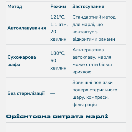
Метод
Режим
Застосування
121°C,
Стандартний метод
1.1 атм,
для марлі, що
Автоклавування
20
контактує з
хвилин
відкритими ранами
Альтернатива
180°C,
Сухожарова
автоклаву, марля
60
шафа
може стати більш
хвилин
крихкою
Зовнішні пов’язки
поверх стерильного
Без стерилізації
—
шару, компреси,
фільтрація
Орієнтовна витрата марлі