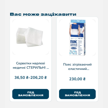
Вас може зацікавити
Серветки марлеві
Пояс зігріваючий
медичні СТЕРИЛЬНІ 8
еластичний
шарів (тип 17)
“Білосніжка” (Модель
36,50
₴
–
206,20
₴
304)
230,00
₴
ПІД
ПІД
ЗАМОВЛЕННЯ
ЗАМОВЛЕННЯ