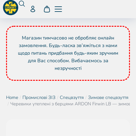
Магазин тимчасово не обробляє онлайн
замовлення. Будь-ласка зв’яжіться з нами
щодо питань придбання будь-яким зручним
для Вас способом. Вибачаємось за
незручності
Home
Промислові ЗІЗ
Спецвзуття
Зимове спецвзуття
You are here:
Черевики утеплені з берцями ARDON Firwin LB — зимове 