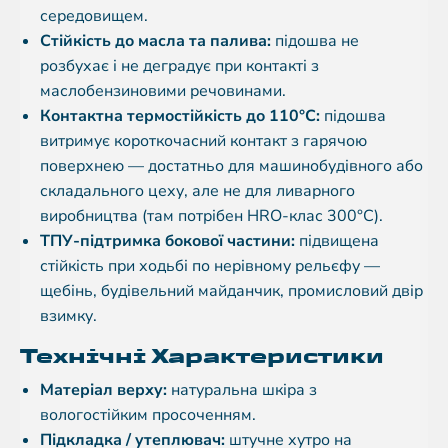
середовищем.
Стійкість до масла та палива:
підошва не
розбухає і не деградує при контакті з
маслобензиновими речовинами.
Контактна термостійкість до 110°C:
підошва
витримує короткочасний контакт з гарячою
поверхнею — достатньо для машинобудівного або
складального цеху, але не для ливарного
виробництва (там потрібен HRO-клас 300°C).
ТПУ-підтримка бокової частини:
підвищена
стійкість при ходьбі по нерівному рельєфу —
щебінь, будівельний майданчик, промисловий двір
взимку.
Технічні Характеристики
Матеріал верху:
натуральна шкіра з
вологостійким просоченням.
Підкладка / утеплювач:
штучне хутро на