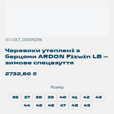
SKU:
OLT_000052316
Черевики утеплені з
берцями ARDON Firwin LB —
зимове спецвзуття
2732,60
₴
Розмір
36
37
38
39
40
41
42
43
44
45
46
47
48
49