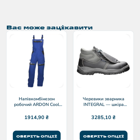
Вас може зацікавити
Напівкомбінезон
Черевики зварника
робочий ARDON Cool
INTEGRAL — шкіра
Trend
буйвола, S1 SRC
1914,90
₴
3285,10
₴
ОБЕРІТЬ ОПЦІЇ
ОБЕРІТЬ ОПЦІЇ