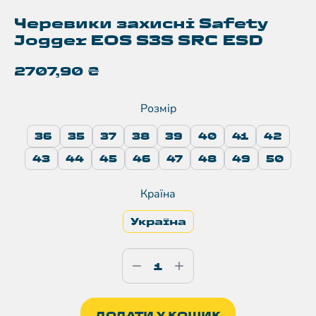
Черевики захисні Safety
Jogger EOS S3S SRC ESD
2707,90
₴
Розмір
36
35
37
38
39
40
41
42
43
44
45
46
47
48
49
50
Країна
Україна
ДОДАТИ У КОШИК