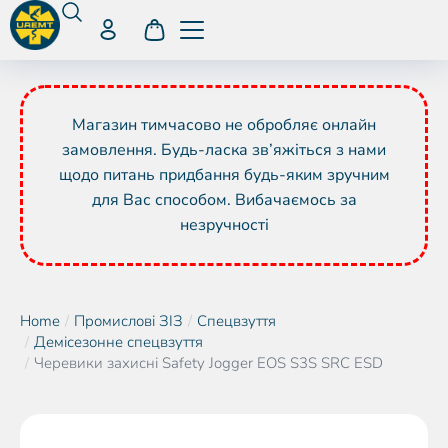
Магазин тимчасово не обробляє онлайн
замовлення. Будь-ласка зв’яжіться з нами
щодо питань придбання будь-яким зручним
для Вас способом. Вибачаємось за
незручності
Home
Промислові ЗІЗ
Спецвзуття
You are here:
Демісезонне спецвзуття
Черевики захисні Safety Jogger EOS S3S SRC ESD