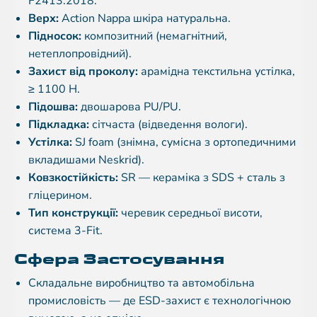
F2413:2018.
Верх:
Action Nappa шкіра натуральна.
Підносок:
композитний (немагнітний,
нетеплопровідний).
Захист від проколу:
арамідна текстильна устілка,
≥ 1100 Н.
Підошва:
двошарова PU/PU.
Підкладка:
сітчаста (відведення вологи).
Устілка:
SJ foam (знімна, сумісна з ортопедичними
вкладишами Neskrid).
Ковзкостійкість:
SR — кераміка з SDS + сталь з
гліцерином.
Тип конструкції:
черевик середньої висоти,
система 3-Fit.
Сфера Застосування
Складальне виробництво та автомобільна
промисловість — де ESD-захист є технологічною