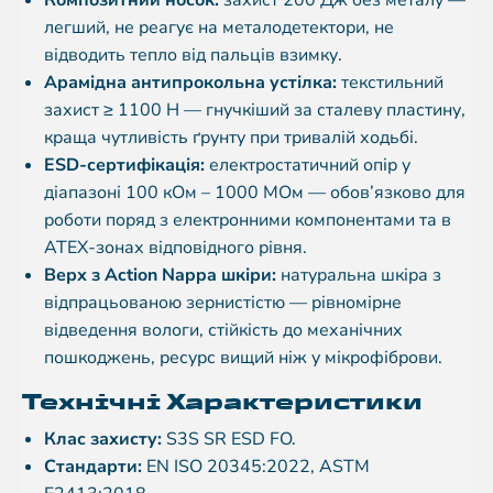
Композитний носок:
захист 200 Дж без металу —
легший, не реагує на металодетектори, не
відводить тепло від пальців взимку.
Арамідна антипрокольна устілка:
текстильний
захист ≥ 1100 Н — гнучкіший за сталеву пластину,
краща чутливість ґрунту при тривалій ходьбі.
ESD-сертифікація:
електростатичний опір у
діапазоні 100 кОм – 1000 МОм — обов’язково для
роботи поряд з електронними компонентами та в
ATEX-зонах відповідного рівня.
Верх з Action Nappa шкіри:
натуральна шкіра з
відпрацьованою зернистістю — рівномірне
відведення вологи, стійкість до механічних
пошкоджень, ресурс вищий ніж у мікрофіброви.
Технічні Характеристики
Клас захисту:
S3S SR ESD FO.
Стандарти:
EN ISO 20345:2022, ASTM