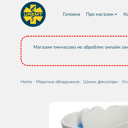
Головна
Про магазин
К
Магазин тимчасово не обробляє онлайн зам
Home
Медичне обладнання
Шини, фіксатори
Фі
You are here: