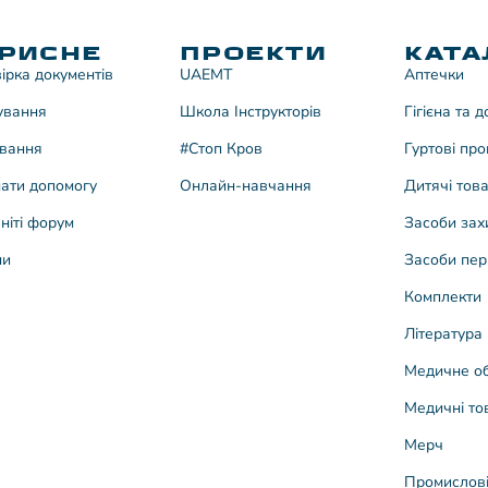
РИСНЕ
ПРОЕКТИ
КАТА
ірка документів
UAEMT
Аптечки
ування
Школа Інструкторів
Гігієна та 
вання
#Стоп Кров
Гуртові про
ати допомогу
Онлайн-навчання
Дитячі тов
ніті форум
Засоби зах
ни
Засоби пер
Комплекти
Література
Медичне о
Медичні то
Мерч
Промислові