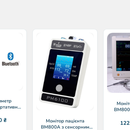
иметр
Моніт
ртативний
BM800
SpO2
капногра
00
₴
Монітор пацієнта
122
BM800A з сенсорним