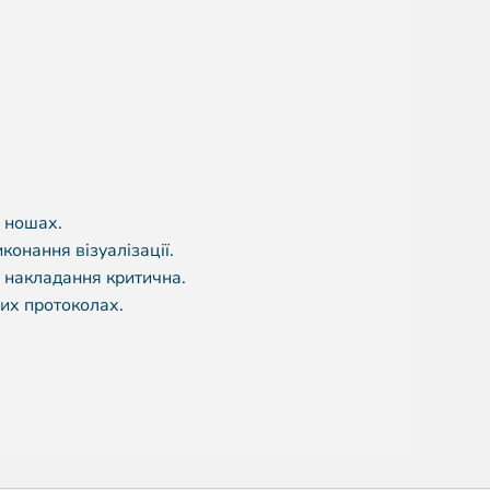
 ношах.
конання візуалізації.
 накладання критична.
них протоколах.