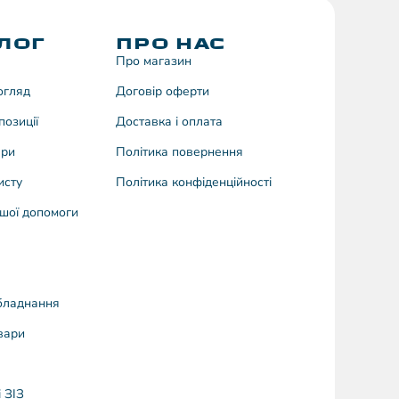
ЛОГ
ПРО НАС
Про магазин
догляд
Договiр оферти
позиції
Доставка і оплата
ари
Політика повернення
исту
Політика конфіденційності
шої допомоги
бладнання
вари
 ЗІЗ