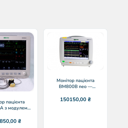
Деф
ДКИ
Монітор пацієнта
ВМ800В neo —
неонатальний
150150,00
₴
ор пацієнта
A з модулем
фії Masimo CO2
850,00
₴