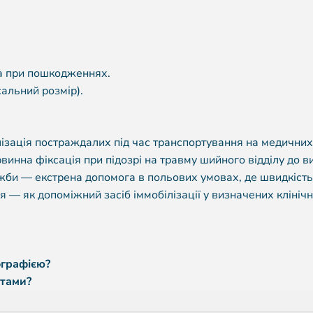
та при пошкодженнях.
сальний розмір).
ізація постраждалих під час транспортування на медичних
инна фіксація при підозрі на травму шийного відділу до ви
жби — екстрена допомога в польових умовах, де швидкість
ня — як допоміжний засіб іммобілізації у визначених клініч
ографією?
нтами?