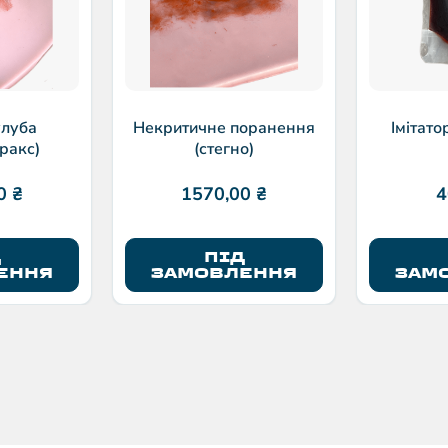
улуба
Некритичне поранення
Імітато
ракс)
(стегно)
00
₴
1570,00
₴
4
Д
ПІД
ЕННЯ
ЗАМОВЛЕННЯ
ЗАМ