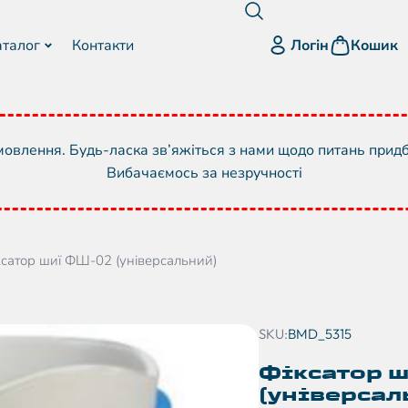
Логін
аталог
Контакти
Кошик
овлення. Будь-ласка зв’яжіться з нами щодо питань прид
Вибачаємось за незручності
ксатор шиї ФШ-02 (універсальний)
SKU:
BMD_5315
Фіксатор 
(універсал