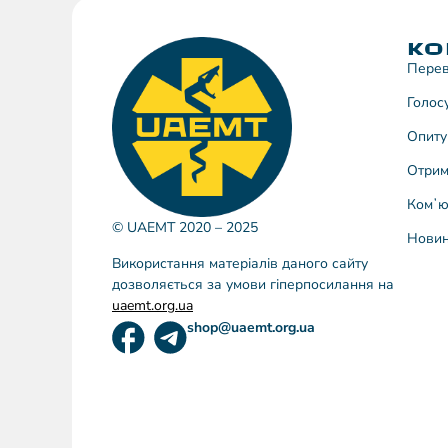
КО
Перев
Голос
Опиту
Отрим
Комʼю
© UAEMT 2020 – 2025
Нови
Використання матеріалів даного сайту
дозволяється за умови гіперпосилання на
uaemt.org.ua
shop@uaemt.org.ua