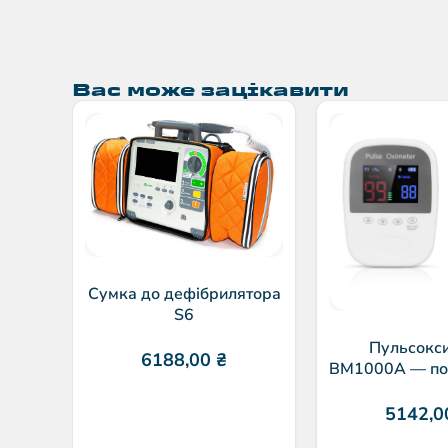
Вас може зацікавити
Сумка до дефібрилятора
S6
Пульсокс
6188,00
₴
BM1000A — по
монітор 
5142,