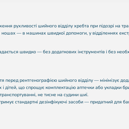
ня рухливості шийного відділу хребта при підозрі на тр
а нош­ах — в машинах швидкої допомоги, у відділеннях екст
ладається швидко — без додаткових інструментів і без нео
тя перед рентгенографією шийного відділу — мінімізує дод
 і дітей, що спрощує комплектацію аптечки або укладки бр
ранспортуванні, не тисне на судини шиї.
римує стандартні дезінфікуючі засоби — придатний для ба