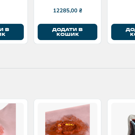
дисплеєм
12285,00
₴
И В
ДОДАТИ В
ДО
ИК
КОШИК
К