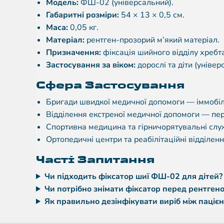
Модель:
ФШ-02 (універсальний).
Габаритні розміри:
54 × 13 × 0,5 см.
Маса:
0,05 кг.
Матеріал:
рентген-прозорий м’який матеріал.
Призначення:
фіксація шийного відділу хреб
Застосування за віком:
дорослі та діти (універ
Сфера Застосування
Бригади швидкої медичної допомоги — іммобіл
Відділення екстреної медичної допомоги — перв
Спортивна медицина та гірничорятувальні слу
Ортопедичні центри та реабілітаційні відділен
Часті Запитання
Чи підходить фіксатор шиї ФШ-02 для дітей?
Чи потрібно знімати фіксатор перед рентген
Як правильно дезінфікувати виріб між паціє