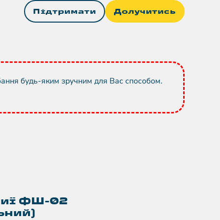
Підтримати
Долучитись
бання будь-яким зручним для Вас способом.
шиї ФШ-02
ьний)