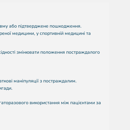
авму або підтверджене пошкодження.
реної медицини, у спортивній медицині та
бхідності змінювати положення постраждалого
аткові маніпуляції з постраждалим.
игади.
гаторазового використання між пацієнтами за