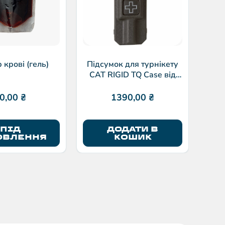
р крові (гель)
Підсумок для турнікету
CAT RIGID TQ Case від
Eleven10
0,00
₴
1390,00
₴
ПІД
ДОДАТИ В
ОВЛЕННЯ
КОШИК