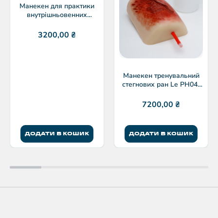
Манекен для практики
внутрішньовенних
ін’єкцій PH12-008A
3200,00
₴
Манекен тренувальний
стегнових ран Le PH04-
020
7200,00
₴
ДОДАТИ В КОШИК
ДОДАТИ В КОШИК