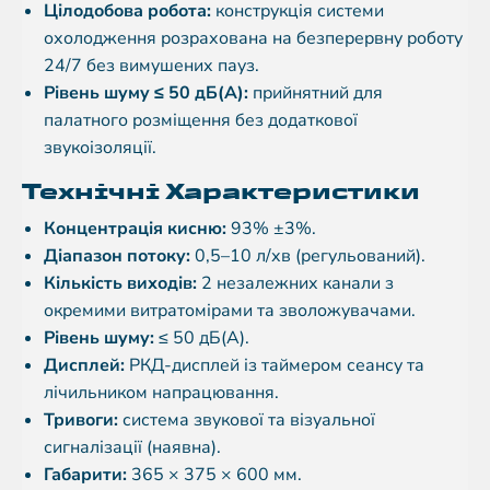
Цілодобова робота:
конструкція системи
охолодження розрахована на безперервну роботу
24/7 без вимушених пауз.
Рівень шуму ≤ 50 дБ(A):
прийнятний для
палатного розміщення без додаткової
звукоізоляції.
Технічні Характеристики
Концентрація кисню:
93% ±3%.
Діапазон потоку:
0,5–10 л/хв (регульований).
Кількість виходів:
2 незалежних канали з
окремими витратомірами та зволожувачами.
Рівень шуму:
≤ 50 дБ(A).
Дисплей:
РКД-дисплей із таймером сеансу та
лічильником напрацювання.
Тривоги:
система звукової та візуальної
сигналізації (наявна).
Габарити:
365 × 375 × 600 мм.