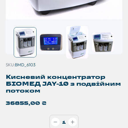
SKU:
BMD_6103
Кисневий концентратор
БІОМЕД JAY-10 з подвійним
потоком
36855,00
₴