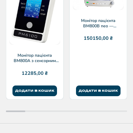
Монітор пацієнта
ВМ800В neo —
неонатальний
150150,00
₴
Монітор пацієнта
BM800A з сенсорним
дисплеєм
12285,00
₴
ДОДАТИ В КОШИК
ДОДАТИ В КОШИК