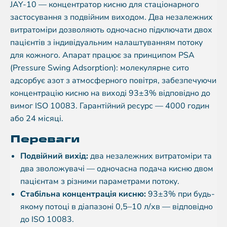
JAY-10 — концентратор кисню для стаціонарного
застосування з подвійним виходом. Два незалежних
витратоміри дозволяють одночасно підключати двох
пацієнтів з індивідуальним налаштуванням потоку
для кожного. Апарат працює за принципом PSA
(Pressure Swing Adsorption): молекулярне сито
адсорбує азот з атмосферного повітря, забезпечуючи
концентрацію кисню на виході 93±3% відповідно до
вимог ISO 10083. Гарантійний ресурс — 4000 годин
або 24 місяці.
Переваги
Подвійний вихід:
два незалежних витратоміри та
два зволожувачі — одночасна подача кисню двом
пацієнтам з різними параметрами потоку.
Стабільна концентрація кисню:
93±3% при будь-
якому потоці в діапазоні 0,5–10 л/хв — відповідно
до ISO 10083.