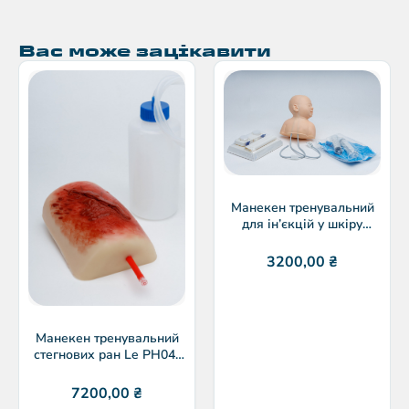
Вас може зацікавити
Манекен тренувальний
для ін’єкцій у шкіру
голови немовлят PH12-
006A
3200,00
₴
Манекен тренувальний
стегнових ран Le PH04-
020
7200,00
₴