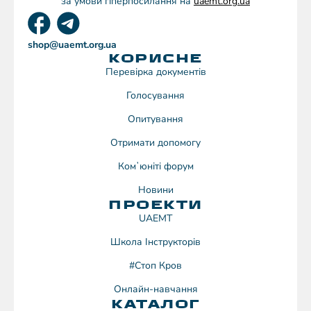
за умови гіперпосилання на
uaemt.org.ua
shop@uaemt.org.ua
КОРИСНЕ
Перевірка документів
Голосування
Опитування
Отримати допомогу
Комʼюніті форум
Новини
ПРОЕКТИ
UAEMT
Школа Інструкторів
#Стоп Кров
Онлайн-навчання
КАТАЛОГ