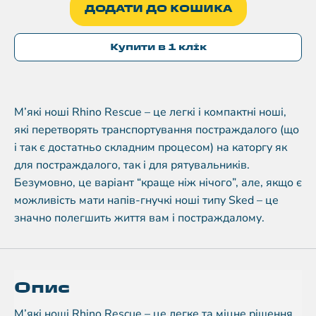
ДОДАТИ ДО КОШИКА
Купити в 1 клік
М’які ноші Rhino Rescue – це легкі і компактні ноші,
які перетворять транспортування постраждалого (що
і так є достатньо складним процесом) на каторгу як
для постраждалого, так і для рятувальників.
Безумовно, це варіант “краще ніж нічого”, але, якщо є
можливість мати напів-гнучкі ноші типу Sked – це
значно полегшить життя вам і постраждалому.
Опис
М’які ноші Rhino Rescue – це легке та міцне рішення