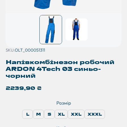
SKU:
OLT_000051311
Напівкомбінезон робочий
ARDON 4Tech 03 синьо-
чорний
2239,90
₴
Розмір
L
M
S
XL
XXL
XXXL