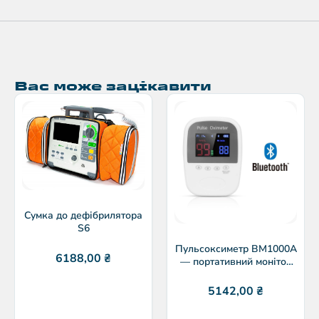
Вас може зацікавити
Сумка до дефібрилятора
S6
Пульсоксиметр BM1000A
6188,00
₴
— портативний монітор
SpO2
5142,00
₴