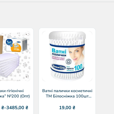
П
“
42
и гігієнічні
Ватні палички косметичні
ка” №200 (Опт)
ТМ Білосніжка 100шт
циліндрична упаковка
0
₴
–
3485,00
₴
19,00
₴