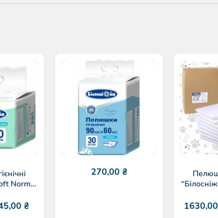
270,00
₴
ієнічні
Пелюшк
oft Normal
“Білосніж
)
45,00
₴
1630,0