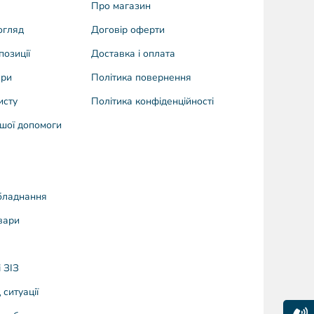
Про магазин
догляд
Договiр оферти
позиції
Доставка і оплата
ари
Політика повернення
исту
Політика конфіденційності
шої допомоги
бладнання
вари
 ЗІЗ
 ситуації