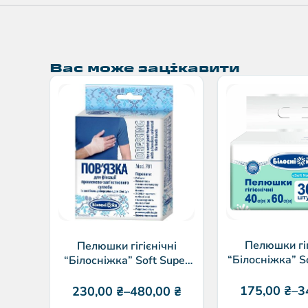
Вас може зацікавити
Пелюшки гіг
Пелюшки гігієнічні
“Білосніжка” S
“Білосніжка” Soft Super
(№30
(№30)
175,00
₴
–
3
230,00
₴
–
480,00
₴