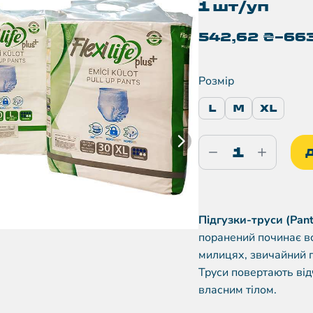
1 шт/уп
542,62
₴
–
66
Розмір
L
M
XL
Підгузки-труси (Pant
поранений починає вс
милицях, звичайний п
Труси повертають від
власним тілом.