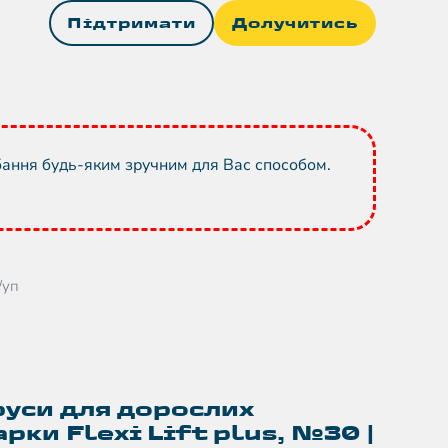
Підтримати
Долучитись
бання будь-яким зручним для Вас способом.
/уп
руси для дорослих
рки Flexi Lift plus, №30 |