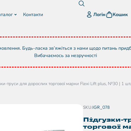
Логін
аталог
Контакти
Кошик
овлення. Будь-ласка зв’яжіться з нами щодо питань прид
Вибачаємось за незручності
ки-труси для дорослих торгової марки Flexi Lift plus, №30 | 1 шт
SKU:
IGR_078
Підгузки-т
торгової ма