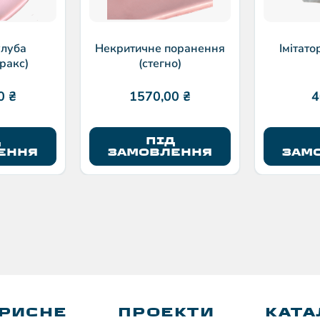
улуба
Некритичне поранення
Імітато
ракс)
(стегно)
00
₴
1570,00
₴
4
Д
ПІД
ЕННЯ
ЗАМОВЛЕННЯ
ЗАМ
РИСНЕ
ПРОЕКТИ
КАТА