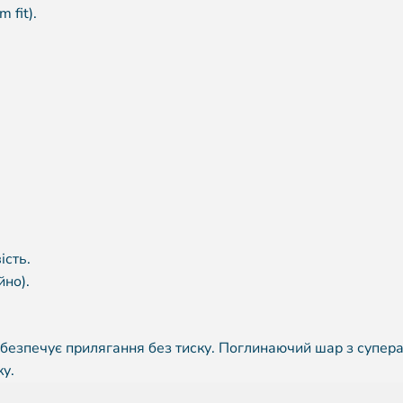
 fit).
ість.
йно).
забезпечує прилягання без тиску. Поглинаючий шар з супер
ку.