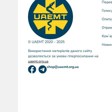
Перев
Голос
Опиту
Отрим
Комʼю
© UAEMT 2020 – 2025
Нови
Використання матеріалів даного сайту
дозволяється за умови гіперпосилання на
uaemt.org.ua
shop@uaemt.org.ua