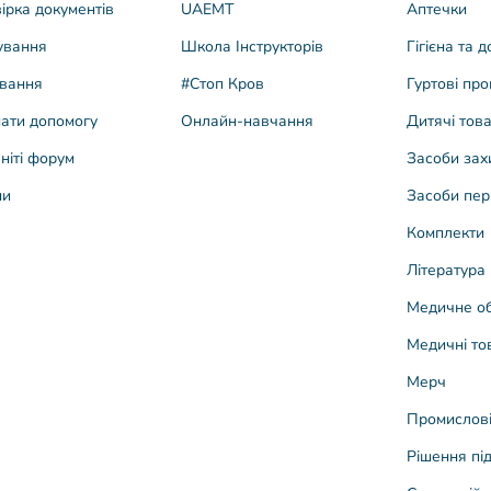
ірка документів
UAEMT
Аптечки
ування
Школа Інструкторів
Гігієна та 
вання
#Стоп Кров
Гуртові про
ати допомогу
Онлайн-навчання
Дитячі тов
ніті форум
Засоби зах
ни
Засоби пер
Комплекти
Література
Медичне о
Медичні то
Мерч
Промислові
Рішення під