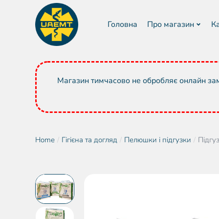
Головна
Про магазин
К
Магазин тимчасово не обробляє онлайн зам
Home
Гігієна та догляд
Пелюшки і підгузки
Підгуз
You are here: