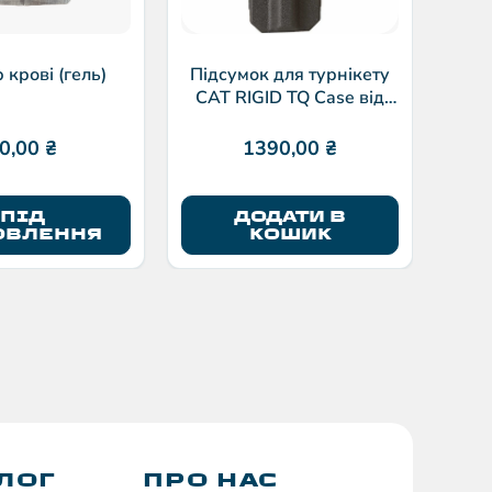
р крові (гель)
Підсумок для турнікету
CAT RIGID TQ Case від
Eleven10
0,00
₴
1390,00
₴
ПІД
ДОДАТИ В
ОВЛЕННЯ
КОШИК
ЛОГ
ПРО НАС