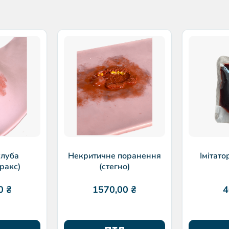
улуба
Некритичне поранення
Імітато
ракс)
(стегно)
00
₴
1570,00
₴
4