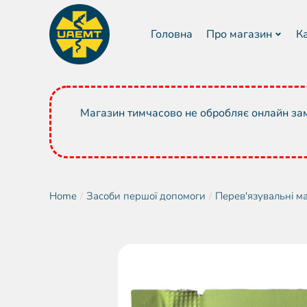
Головна
Про магазин
К
Магазин тимчасово не обробляє онлайн зам
Home
Засоби першої допомоги
Перев'язувальні м
You are here: