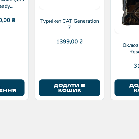
eady
( срібло)
0,00
₴
Турнікет CAT Generation
7
1399,00
₴
Оклюзі
Res
вен
3
Д
ДОДАТИ В
ДО
ЕННЯ
КОШИК
К