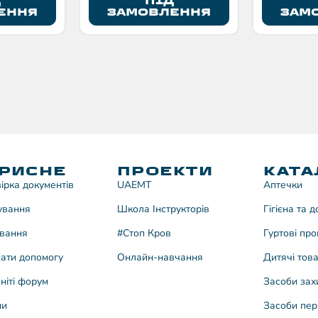
Д
ПІД
ЕННЯ
ЗАМОВЛЕННЯ
ЗАМ
РИСНЕ
ПРОЕКТИ
КАТА
ірка документів
UAEMT
Аптечки
ування
Школа Інструкторів
Гігієна та 
вання
#Стоп Кров
Гуртові про
ати допомогу
Онлайн-навчання
Дитячі тов
ніті форум
Засоби зах
ни
Засоби пер