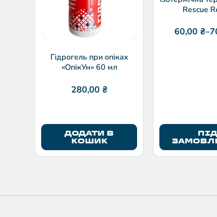
Rescue R
одностороння 
60,00
₴
–
7
Гідрогель при опіках
«ОпікУн» 60 мл
280,00
₴
ДОДАТИ В
ПІ
КОШИК
ЗАМОВЛ