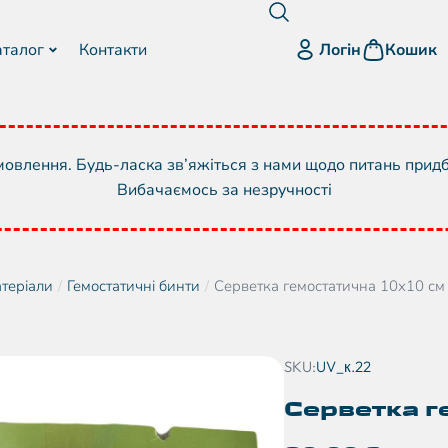
Логін
аталог
Контакти
Кошик
овлення. Будь-ласка зв’яжіться з нами щодо питань прид
Вибачаємось за незручності
атеріали
Гемостатичні бинти
Серветка гемостатична 10х10 см
SKU:
UV_к.22
Серветка г