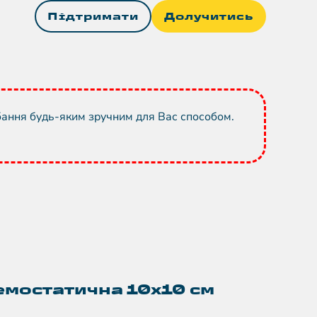
Підтримати
Долучитись
бання будь-яким зручним для Вас способом.
емостатична 10х10 см