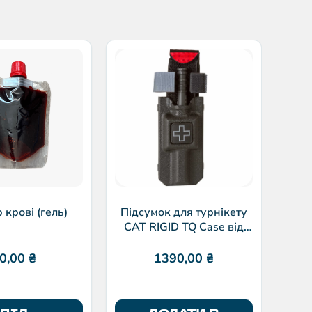
Г
Qui
р крові (гель)
Підсумок для турнікету
CAT RIGID TQ Case від
Eleven10
0,00
₴
1390,00
₴