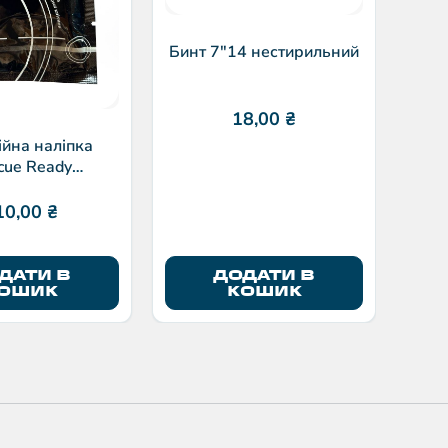
Бинт 7″14 нестирильний
18,00
₴
йна наліпка
cue Ready
тильована
10,00
₴
ДАТИ В
ДОДАТИ В
О
ОШИК
КОШИК