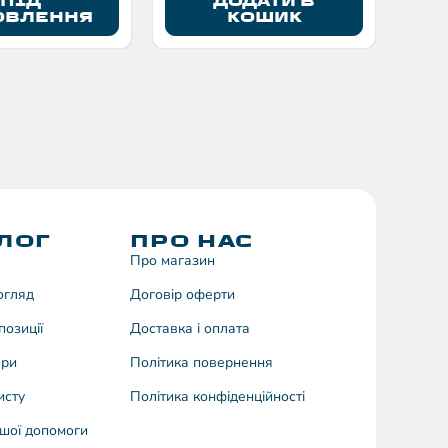
ПІД
ДОДАТИ В
ОВЛЕННЯ
КОШИК
ЛОГ
ПРО НАС
Про магазин
догляд
Договiр оферти
позиції
Доставка і оплата
ари
Політика повернення
исту
Політика конфіденційності
шої допомоги