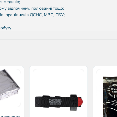
я медиків;
ому відпочинку, полюванні тощо;
нів, працівників ДСНС, МВС, СБУ;
побуту.
ермоковдра