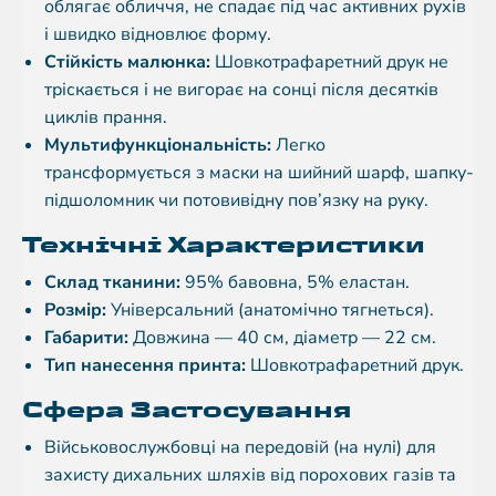
облягає обличчя, не спадає під час активних рухів
і швидко відновлює форму.
Стійкість малюнка:
Шовкотрафаретний друк не
тріскається і не вигорає на сонці після десятків
циклів прання.
Мультифункціональність:
Легко
трансформується з маски на шийний шарф, шапку-
підшоломник чи потовивідну пов’язку на руку.
Технічні Характеристики
Склад тканини:
95% бавовна, 5% еластан.
Розмір:
Універсальний (анатомічно тягнеться).
Габарити:
Довжина — 40 см, діаметр — 22 см.
Тип нанесення принта:
Шовкотрафаретний друк.
Сфера Застосування
Військовослужбовці на передовій (на нулі) для
захисту дихальних шляхів від порохових газів та