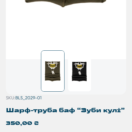
SKU:
BLS_2029-01
Шарф-труба баф “Зуби кулі”
350,00
₴