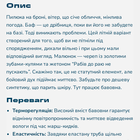
Опис
Пилюка на броні, вітер, що січе обличчя, мінлива
погода. Баф — це дрібниця, поки ви його не забудете
на базі. Тоді виникають проблеми. Цей літній варіант
створений для того, щоб ви не пітніли під
спорядженням, дихали вільно і при цьому мали
відповідний вигляд. Малюнок — череп із золотими
зубами-кулями та жетоном “Рабів до раю не
пускають”. Скажімо так, це не статутний елемент, але
бойовий дух підіймає миттєво. Забудьте про дешеву
синтетику, що парить шкіру. Тут працює бавовна.
Переваги
Терморегуляція:
Високий вміст бавовни гарантує
відмінну повітропроникність та миттєве відведення
вологи під час марш-кидків.
Еластичність:
Завдяки еластану труба щільно