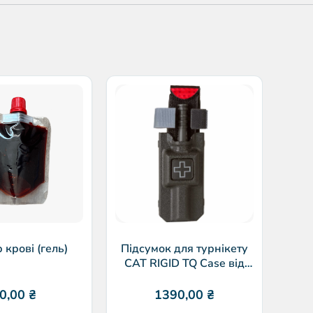
Г
Qui
р крові (гель)
Підсумок для турнікету
CAT RIGID TQ Case від
Eleven10
0,00
₴
1390,00
₴