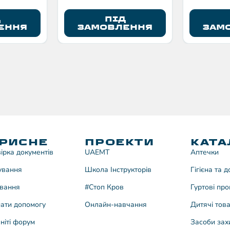
Д
ПІД
ЕННЯ
ЗАМОВЛЕННЯ
ЗАМ
РИСНЕ
ПРОЕКТИ
КАТА
ірка документів
UAEMT
Аптечки
ування
Школа Інструкторів
Гігієна та 
вання
#Стоп Кров
Гуртові про
ати допомогу
Онлайн-навчання
Дитячі тов
ніті форум
Засоби зах