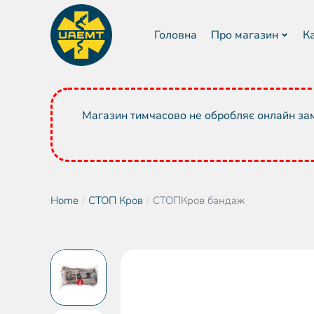
Головна
Про магазин
К
Магазин тимчасово не обробляє онлайн зам
Home
СТОП Кров
СТОПКров бандаж
You are here: