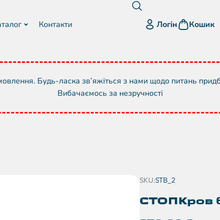
Логін
аталог
Контакти
Кошик
овлення. Будь-ласка зв’яжіться з нами щодо питань прид
Вибачаємось за незручності
SKU:
STB_2
СТОПКров 