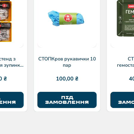
тенд з
СТОПКров рукавички 10
СТ
я зупинки
пар
гемоста
ечі
00
₴
100,00
₴
4
Д
ПІД
ЕННЯ
ЗАМОВЛЕННЯ
ЗАМ