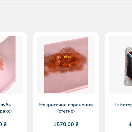
улуба
Некритичне поранення
Імітато
ракс)
(стегно)
00
₴
1570,00
₴
4