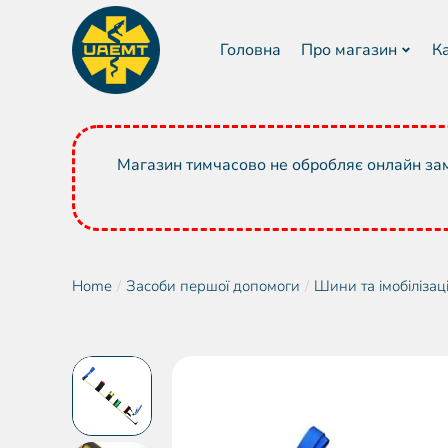
Головна
Про магазин
К
Магазин тимчасово не обробляє онлайн зам
Home
Засоби першої допомоги
Шини та імобілізац
You are here: