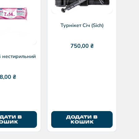
тр
Турнікет Січ (Sich)
750,00
₴
4 нестирильний
8,00
₴
ДАТИ В
ДОДАТИ В
ОШИК
КОШИК