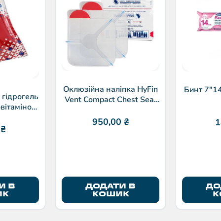
Оклюзійна наліпка HyFin
Бинт 7″1
 гідрогель
Vent Compact Chest Seal
овітаміном
Twin Pack
 мл
950,00
₴
1
0
₴
И В
ДОДАТИ В
ДО
ИК
КОШИК
К