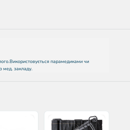
ждалого.Використовується парамедиками чи
 мед. закладу.
Н