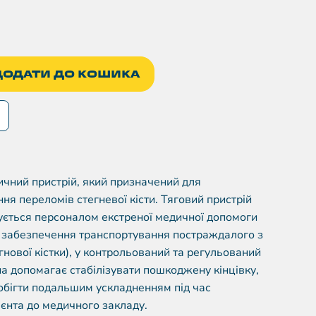
ДОДАТИ ДО КОШИКА
чний пристрій, який призначений для
ня переломів стегневої кісти. Тяговий пристрій
ується персоналом екстреної медичної допомоги
 забезпечення транспортування постраждалого з
гнової кістки), у контрольований та регульований
на допомагає стабілізувати пошкоджену кінцівку,
обігти подальшим ускладненням під час
єнта до медичного закладу.