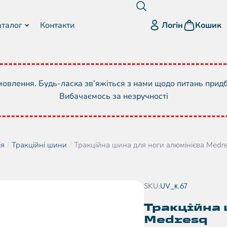
Логін
аталог
Контакти
Кошик
овлення. Будь-ласка зв’яжіться з нами щодо питань прид
Вибачаємось за незручності
ія
Тракційні шини
Тракційна шина для ноги алюмінієва Medr
SKU:
UV_к.67
Тракційна 
Medresq