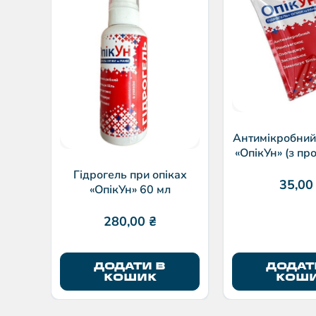
Антимікробний
«ОпікУн» (з пр
В5) 3,5
Гідрогель при опіках
35,0
«ОпікУн» 60 мл
280,00
₴
ДОДАТИ В
ДОДАТ
КОШИК
КОШ