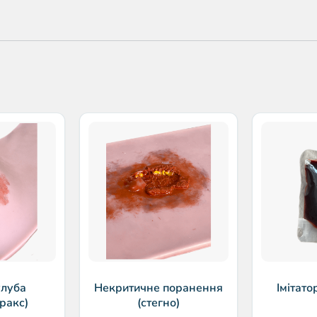
улуба
Некритичне поранення
Імітато
ракс)
(стегно)