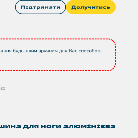
Підтримати
Долучитись
бання будь-яким зручним для Вас способом.
esq
шина для ноги алюмінієва