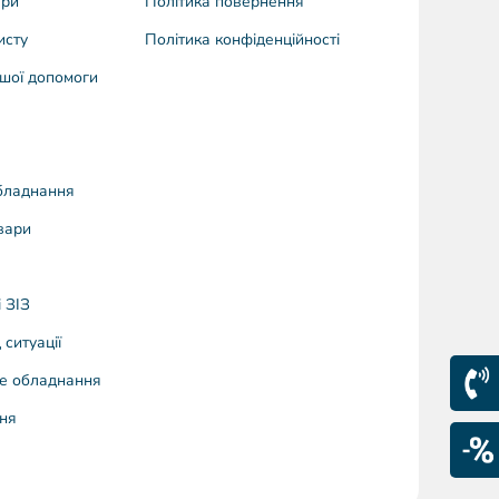
ари
Політика повернення
исту
Політика конфіденційності
шої допомоги
бладнання
вари
 ЗІЗ
 ситуації
е обладнання
ня