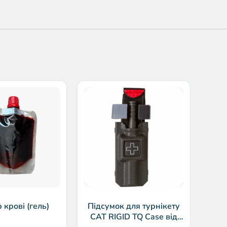
Г
Qui
р крові (гель)
Підсумок для турнікету
CAT RIGID TQ Case від