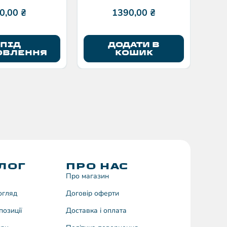
Eleven10
0,00
₴
1390,00
₴
ПІД
ДОДАТИ В
ОВЛЕННЯ
КОШИК
ЛОГ
ПРО НАС
Про магазин
догляд
Договiр оферти
позиції
Доставка і оплата