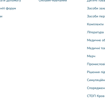
ати допомогу
Онлайн-навчання
Дитячі тов
ніті форум
Засоби зах
ни
Засоби пер
Комплекти
Література
Медичне о
Медичні то
Мерч
Промислові
Рішення під
Симуляційн
Споряджен
СТОП Кров