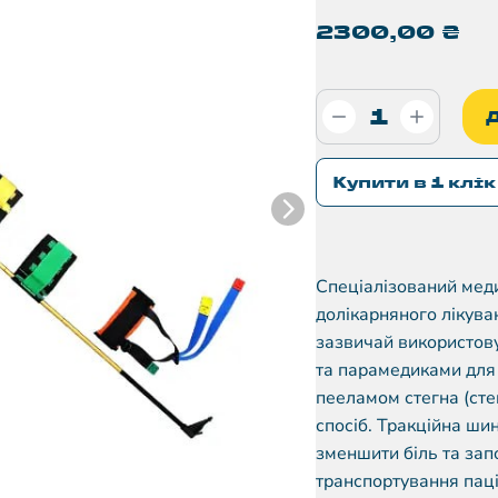
2300,00
₴
Купити в 1 клік
Спеціалізований меди
долікарняного лікуван
зазвичай використов
та парамедиками для
пееламом стегна (сте
спосіб. Тракційна ши
зменшити біль та зап
транспортування паці