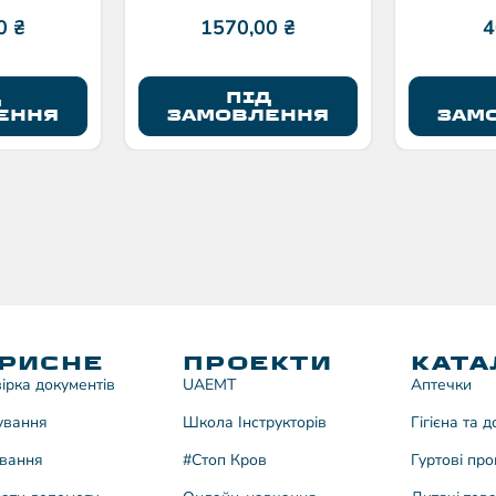
00
₴
1570,00
₴
4
Д
ПІД
ЕННЯ
ЗАМОВЛЕННЯ
ЗАМ
РИСНЕ
ПРОЕКТИ
КАТА
ірка документів
UAEMT
Аптечки
ування
Школа Інструкторів
Гігієна та 
вання
#Стоп Кров
Гуртові про