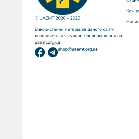
Отрим
Комʼю
© UAEMT 2020 – 2025
Нови
Використання матеріалів даного сайту
дозволяється за умови гіперпосилання на
uaemt.org.ua
shop@uaemt.org.ua