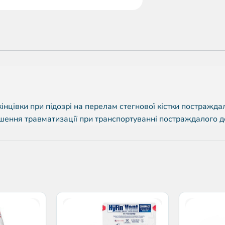
ї кінцівки при підозрі на перелам стегнової кістки постра
ення травматизації при транспортуванні постраждалого до