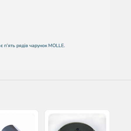
є п’ять рядів чарунок MOLLE.
п’є