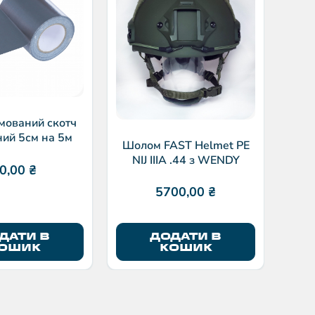
мований скотч
ий 5см на 5м
Шолом FAST Helmet PE
NIJ IIIA .44 з WENDY
0,00
₴
5700,00
₴
ДАТИ В
ДОДАТИ В
ОШИК
КОШИК