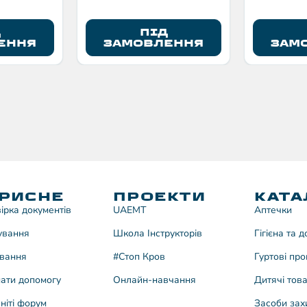
Д
ПІД
ЕННЯ
ЗАМОВЛЕННЯ
ЗАМ
РИСНЕ
ПРОЕКТИ
КАТА
ірка документів
UAEMT
Аптечки
ування
Школа Інструкторів
Гігієна та 
вання
#Стоп Кров
Гуртові про
ати допомогу
Онлайн-навчання
Дитячі тов
ніті форум
Засоби зах