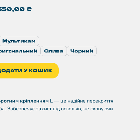
550,00
₴
Мультикам
ригінальний
Олива
Чорний
ДОДАТИ У КОШИК
воротним кріпленням L
— це надійне перекриття
ба. Забезпечує захист від осколків, не сковуючи