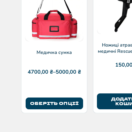
Ножиці атра
медичні Rescu
Медична сумка
см з кара
150,0
4700,00
₴
–
5000,00
₴
ДОДАТ
ОБЕРІТЬ ОПЦІЇ
КОШ