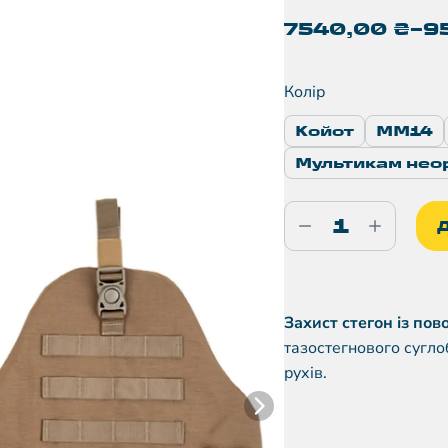
7540,00
₴
–
9
Колір
Койот
ММ14
Мультикам нео
Захист стегон із по
тазостегнового сугло
рухів.