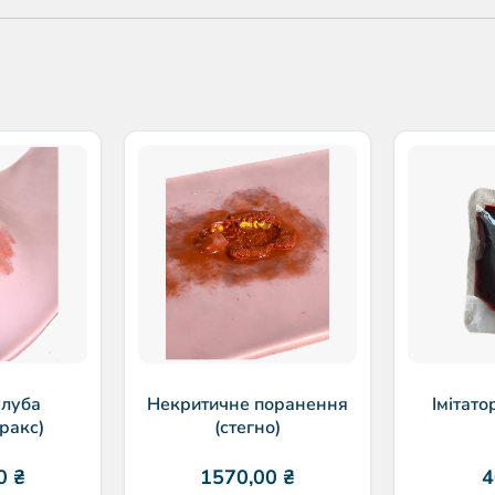
улуба
Некритичне поранення
Імітато
ракс)
(стегно)
00
₴
1570,00
₴
4