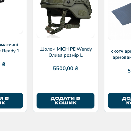
вматичні
Шолом MICH PE Wendy
e Ready 19
скотч ар
Олива розмір L
біном
армован
0
₴
5500,00
₴
5
И В
ДОДАТИ В
ДО
ИК
КОШИК
К