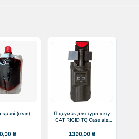
Г
Qui
р крові (гель)
Підсумок для турнікету
CAT RIGID TQ Case від
Eleven10
0,00
₴
1390,00
₴