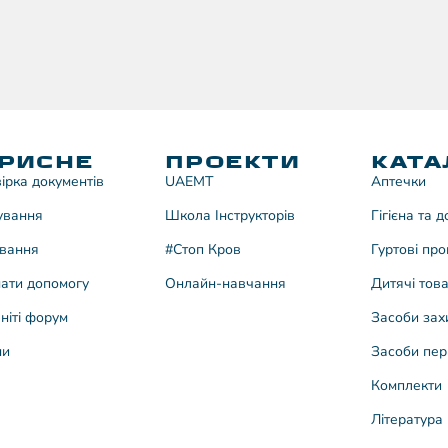
РИСНЕ
ПРОЕКТИ
КАТА
ірка документів
UAEMT
Аптечки
ування
Школа Інструкторів
Гігієна та 
вання
#Стоп Кров
Гуртові про
ати допомогу
Онлайн-навчання
Дитячі тов
ніті форум
Засоби зах
ни
Засоби пер
Комплекти
Література