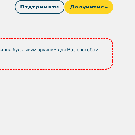
Підтримати
Долучитись
бання будь-яким зручним для Вас способом.