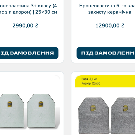
онепластина 3+ класу (4
Бронепластина 6-го кл
ас з підпором) | 25×30 см
захисту керамічна
2990,00
₴
12900,00
₴
ПІД ЗАМОВЛЕННЯ
ПІД ЗАМОВЛЕНН