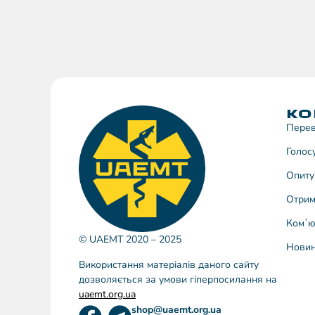
КО
Перев
Голос
Опиту
Отрим
Комʼю
© UAEMT 2020 – 2025
Нови
Використання матеріалів даного сайту
дозволяється за умови гіперпосилання на
uaemt.org.ua
shop@uaemt.org.ua