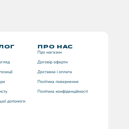
ЛОГ
ПРО НАС
Про магазин
догляд
Договiр оферти
позиції
Доставка і оплата
ари
Політика повернення
исту
Політика конфіденційності
шої допомоги