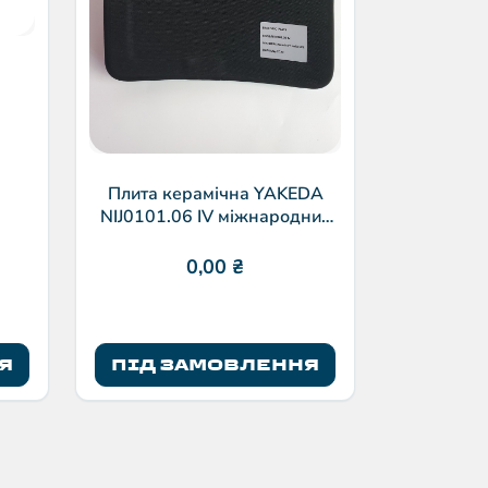
Плита керамічна YAKEDA
NIJ0101.06 IV міжнародний
клас Aluminium oxide+PE
0,00
₴
Я
ПІД ЗАМОВЛЕННЯ