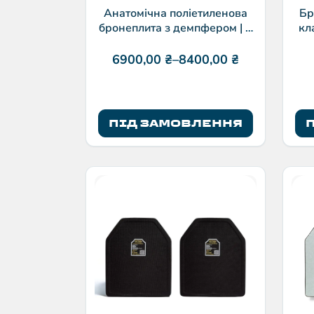
Анатомічна поліетиленова
Бр
бронеплита з демпфером | 3
кл
клас | НВМПЕ x Ізраїль | ТМ
Балістика
6900,00
₴
–
8400,00
₴
ПІД ЗАМОВЛЕННЯ