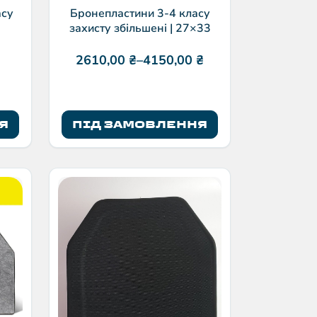
асу
Бронепластини 3-4 класу
захисту збільшені | 27×33
2610,00
₴
–
4150,00
₴
Я
ПІД ЗАМОВЛЕННЯ