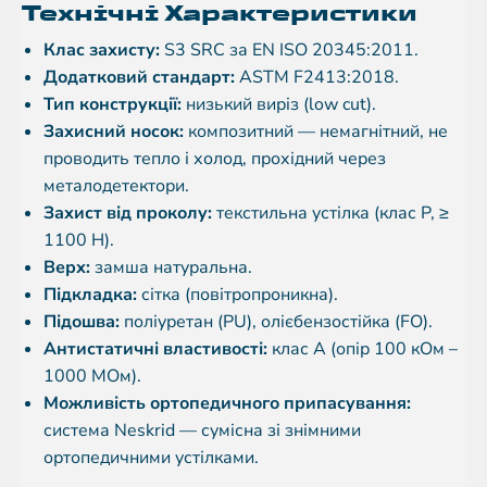
Технічні Характеристики
Клас захисту:
S3 SRC за EN ISO 20345:2011.
Додатковий стандарт:
ASTM F2413:2018.
Тип конструкції:
низький виріз (low cut).
Захисний носок:
композитний — немагнітний, не
проводить тепло і холод, прохідний через
металодетектори.
Захист від проколу:
текстильна устілка (клас P, ≥
1100 Н).
Верх:
замша натуральна.
Підкладка:
сітка (повітропроникна).
Підошва:
поліуретан (PU), олієбензостійка (FO).
Антистатичні властивості:
клас A (опір 100 кОм –
1000 МОм).
Можливість ортопедичного припасування:
система Neskrid — сумісна зі знімними
ортопедичними устілками.