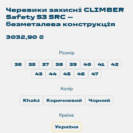
Черевики захисні CLIMBER
Safety S3 SRC —
безметалева конструкція
3032,90
₴
Розмір
36
35
37
38
39
40
41
42
43
44
45
46
47
Колір
Khaki
Коричневий
Чорний
Країна
Україна