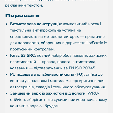
рекламним текстом.
Переваги
Безметалева конструкція:
композитний носок і
текстильна антипрокольна устілка не
спрацьовують на металодетекторах — практично
для аеропортів, оборонних підприємств і об’єктів із
пропускним контролем.
Клас S3 SRC:
повний набір обов’язкових захисних
властивостей — прокол, волога, антистатика,
ковзання — підтверджений за EN ISO 20345.
PU підошва з олієбензостійкістю (FO):
стійка до
контакту з паливом і мастилами, що критично для
автосервісів, складів і технічного обслуговування.
Замшевий верх із захистом від вологи:
WRU-
стійкість зберігає ноги сухими при короткочасному
контакті з водою і брудом.