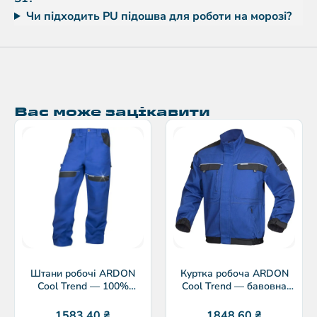
Чи підходить PU підошва для роботи на морозі?
Вас може зацікавити
Штани робочі ARDON
Куртка робоча ARDON
Cool Trend — 100%
Cool Trend — бавовна
бавовна 260 г/м²
260 г/м²
1583,40
₴
1848,60
₴