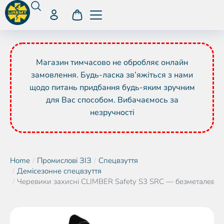
Магазин тимчасово не обробляє онлайн
замовлення. Будь-ласка зв’яжіться з нами
щодо питань придбання будь-яким зручним
для Вас способом. Вибачаємось за
незручності
Home
Промислові ЗІЗ
Спецвзуття
You are here:
Демісезонне спецвзуття
Черевики захисні CLIMBER Safety S3 SRC — безметалева 