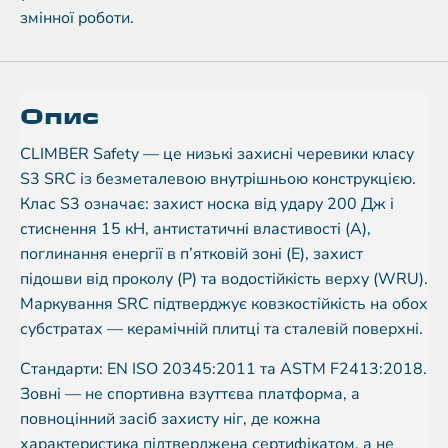
змінної роботи.
Опис
CLIMBER Safety — це низькі захисні черевики класу
S3 SRC із безметалевою внутрішньою конструкцією.
Клас S3 означає: захист носка від удару 200 Дж і
стиснення 15 кН, антистатичні властивості (A),
поглинання енергії в п’ятковій зоні (E), захист
підошви від проколу (P) та водостійкість верху (WRU).
Маркування SRC підтверджує ковзкостійкість на обох
субстратах — керамічній плитці та сталевій поверхні.
Стандарти: EN ISO 20345:2011 та ASTM F2413:2018.
Зовні — не спортивна взуттєва платформа, а
повноцінний засіб захисту ніг, де кожна
характеристика підтверджена сертифікатом, а не