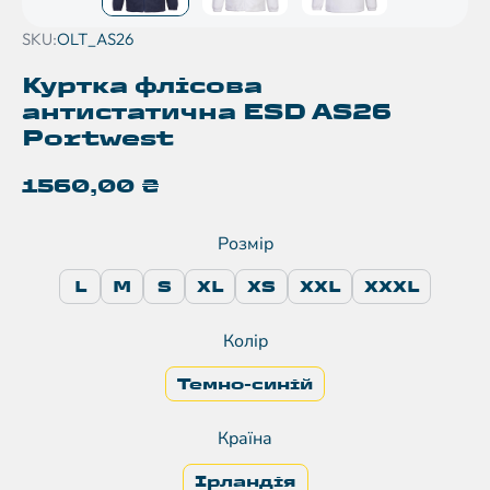
SKU:
OLT_AS26
Куртка флісова
антистатична ESD AS26
Portwest
1560,00
₴
Розмір
L
M
S
XL
XS
XXL
XXXL
Колір
Темно-синій
Країна
Ірландія