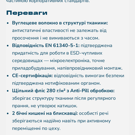
частиною корпоративних стандартів.
Переваги
Вуглецеве волокно в структурі тканини:
антистатичні властивості не залежать від
просочення і не вимиваються з часом.
Відповідність EN 61340-5-1:
підтверджена
придатність для роботи в ESD-чутливих
середовищах — мікроелектроніка, точне
приладобудування, напівпровідниковий монтаж.
CE-сертифікація:
відповідність вимогам безпеки
підтверджена нотифікованим органом.
Щільний фліс 280 г/м² з Anti-Pill обробкою:
зберігає структуру тканини після регулярного
прання, не утворює катишок.
2 бічні кишені на блискавці:
особисті речі
зберігаються надійно навіть при активному
переміщенні по цеху.