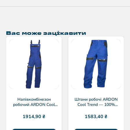
Вас може зацікавити
Напівкомбінезон
Штани робочі ARDON
робочий ARDON Cool
Cool Trend — 100%
Trend
бавовна 260 г/м²
1914,90
₴
1583,40
₴