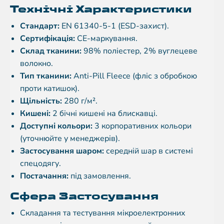
Технічні Характеристики
Стандарт:
EN 61340-5-1 (ESD-захист).
Сертифікація:
CE-маркування.
Склад тканини:
98% поліестер, 2% вуглецеве
волокно.
Тип тканини:
Anti-Pill Fleece (фліс з обробкою
проти катишок).
Щільність:
280 г/м².
Кишені:
2 бічні кишені на блискавці.
Доступні кольори:
3 корпоративних кольори
(уточнюйте у менеджерів).
Застосування шаром:
середній шар в системі
спецодягу.
Постачання:
під замовлення.
Сфера Застосування
Складання та тестування мікроелектронних