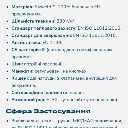
Матеріал:
Bizweld™, 100% бавовна з FR-
просоченням.
Щільність тканини:
330 г/м².
Стандарт теплового захисту:
EN ISO 11612:2015.
Стандарт для зварювання:
EN ISO 11611:2015.
Антистатика:
EN 1149.
CE категорія:
III (підтверджено нотифікованим
органом).
Шви:
потрійні посилені.
Манжети:
регульовані, на кнопках.
Кишені:
дві нагрудні з клапанами, внутрішня для
документів.
Світловідбивні елементи:
наявні.
Розмірний ряд:
S–3XL (уточнюйте у менеджерів).
Сфера Застосування
Зварювальні цехи — ручне, MIG/MAG зварювання,