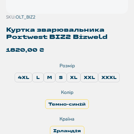
SKU:
OLT_BIZ2
Куртка зварювальника
Portwest BIZ2 Bizweld
1820,00
₴
Розмір
4XL
L
M
S
XL
XXL
XXXL
Колір
Темно-синій
Країна
Ірландія