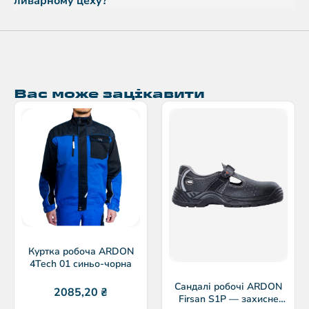
ливарному цеху?
Вас може зацікавити
Куртка робоча ARDON
4Tech 01 синьо-чорна
Сандалі робочі ARDON
2085,20
₴
Firsan S1P — захисне