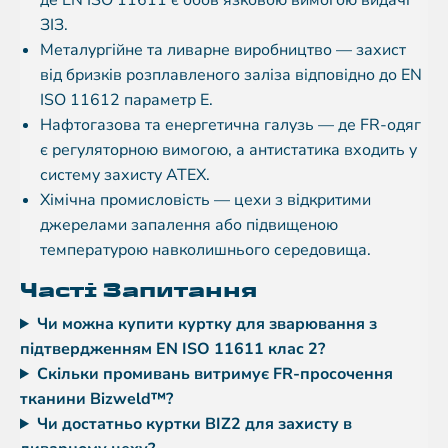
де EN ISO 11611 є обов’язковою вимогою видачі
ЗІЗ.
Металургійне та ливарне виробництво — захист
від бризків розплавленого заліза відповідно до EN
ISO 11612 параметр E.
Нафтогазова та енергетична галузь — де FR-одяг
є регуляторною вимогою, а антистатика входить у
систему захисту ATEX.
Хімічна промисловість — цехи з відкритими
джерелами запалення або підвищеною
температурою навколишнього середовища.
Часті Запитання
Чи можна купити куртку для зварювання з
підтвердженням EN ISO 11611 клас 2?
Скільки промивань витримує FR-просочення
тканини Bizweld™?
Чи достатньо куртки BIZ2 для захисту в