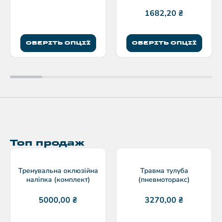
взуття з композитним
підноском
1682,20
₴
ОБЕРІТЬ ОПЦІЇ
ОБЕРІТЬ ОПЦІЇ
Топ продаж
Тренувальна оклюзійна
Травма тулуба
наліпка (комплект)
(пневмоторакс)
5000,00
₴
3270,00
₴