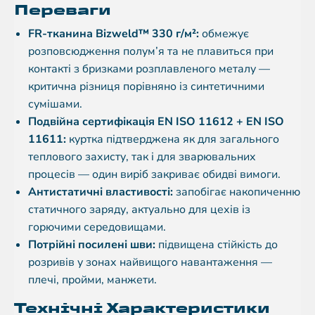
Переваги
FR-тканина Bizweld™ 330 г/м²:
обмежує
розповсюдження полум’я та не плавиться при
контакті з бризками розплавленого металу —
критична різниця порівняно із синтетичними
сумішами.
Подвійна сертифікація EN ISO 11612 + EN ISO
11611:
куртка підтверджена як для загального
теплового захисту, так і для зварювальних
процесів — один виріб закриває обидві вимоги.
Антистатичні властивості:
запобігає накопиченню
статичного заряду, актуально для цехів із
горючими середовищами.
Потрійні посилені шви:
підвищена стійкість до
розривів у зонах найвищого навантаження —
плечі, пройми, манжети.
Технічні Характеристики