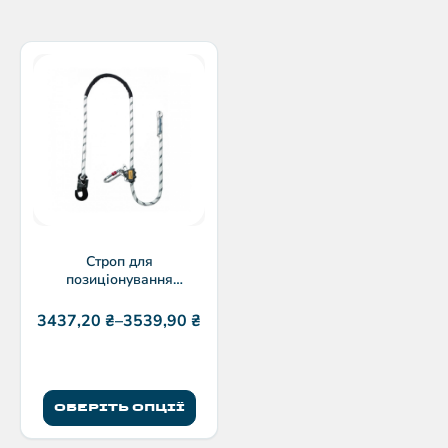
Строп для
позиціонування
MANUFIX з карабіном
AJ561
3437,20
₴
–
3539,90
₴
ОБЕРІТЬ ОПЦІЇ