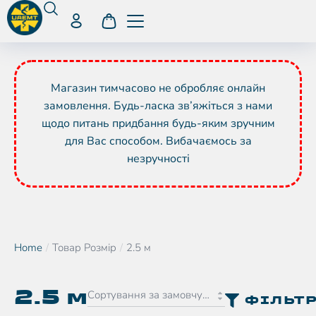
Магазин тимчасово не обробляє онлайн
замовлення. Будь-ласка зв’яжіться з нами
щодо питань придбання будь-яким зручним
для Вас способом. Вибачаємось за
незручності
Home
Товар Розмір
2.5 м
You are here:
2.5 м
ФІЛЬТ