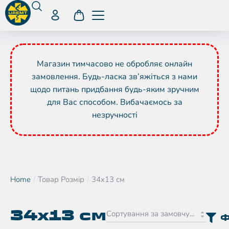
Магазин тимчасово не обробляє онлайн
замовлення. Будь-ласка зв’яжіться з нами
щодо питань придбання будь-яким зручним
для Вас способом. Вибачаємось за
незручності
Home
Товар Розмір
34x13 см
You are here:
34x13 см