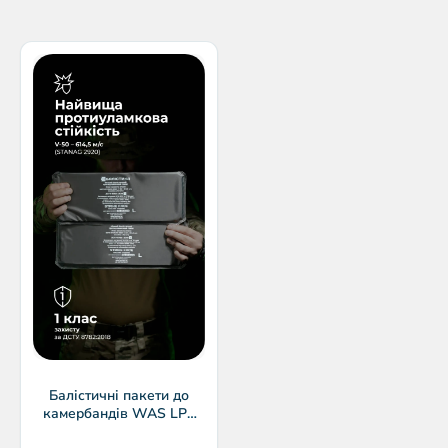
Балістичні пакети до
камербандів WAS LPC
(34×13 см) | 1 клас