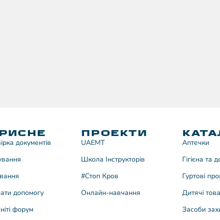
РИСНЕ
ПРОЕКТИ
КАТА
ірка документів
UAEMT
Аптечки
ування
Школа Інструкторів
Гігієна та 
вання
#Стоп Кров
Гуртові про
ати допомогу
Онлайн-навчання
Дитячі тов
ніті форум
Засоби зах