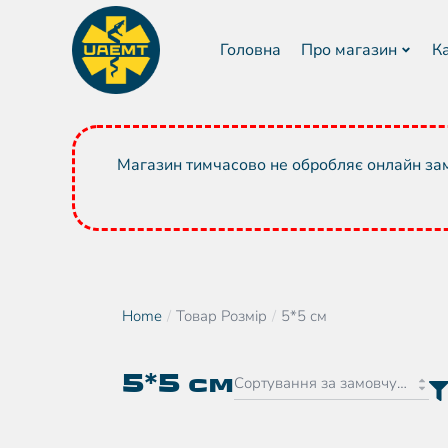
Головна
Про магазин
К
Магазин тимчасово не обробляє онлайн зам
Home
Товар Розмір
5*5 см
You are here:
5*5 см