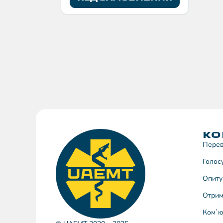
КО
Перев
Голос
Опиту
Отрим
Комʼю