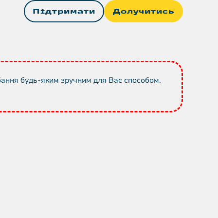
Підтримати
Долучитись
бання будь-яким зручним для Вас способом.