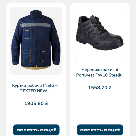
Черевики захисні
Portwest FW10 Steelite
S1P SRC
Куртка робоча INSIGHT
1558,70
₴
DEXTER NEW —
захисний одяг
виробничий
1905,80
₴
ОБЕРІТЬ ОПЦІЇ
ОБЕРІТЬ ОПЦІЇ