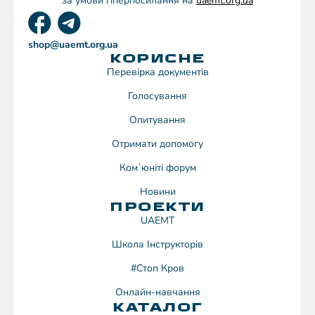
за умови гіперпосилання на
uaemt.org.ua
shop@uaemt.org.ua
КОРИСНЕ
Перевірка документів
Голосування
Опитування
Отримати допомогу
Комʼюніті форум
Новини
ПРОЕКТИ
UAEMT
Школа Інструкторів
#Стоп Кров
Онлайн-навчання
КАТАЛОГ