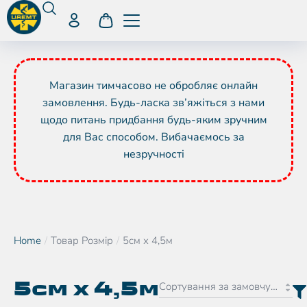
Магазин тимчасово не обробляє онлайн
замовлення. Будь-ласка зв’яжіться з нами
щодо питань придбання будь-яким зручним
для Вас способом. Вибачаємось за
незручності
Home
Товар Розмір
5см х 4,5м
You are here:
5см х 4,5м