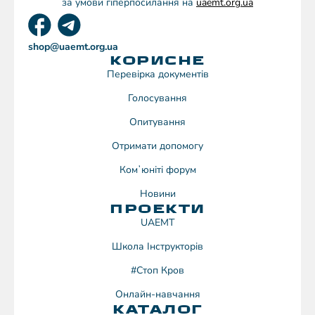
за умови гіперпосилання на
uaemt.org.ua
shop@uaemt.org.ua
КОРИСНЕ
Перевірка документів
Голосування
Опитування
Отримати допомогу
Комʼюніті форум
Новини
ПРОЕКТИ
UAEMT
Школа Інструкторів
#Стоп Кров
Онлайн-навчання
КАТАЛОГ