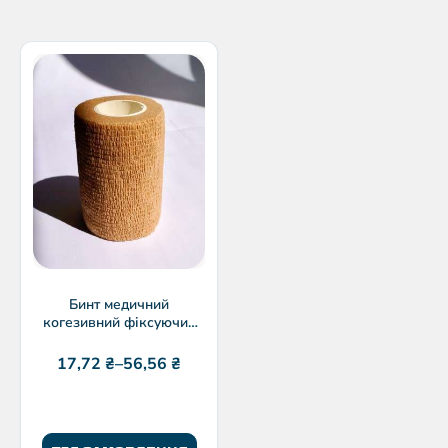
Бинт медичний
когезивний фіксуючий
IGAR | 1 шт/уп
17,72
₴
–
56,56
₴