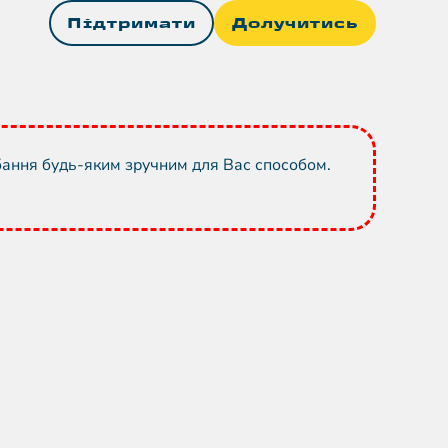
Підтримати
Долучитись
бання будь-яким зручним для Вас способом.