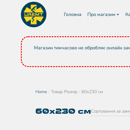
Головна
Про магазин
К
Магазин тимчасово не обробляє онлайн зам
Home
Товар Розмір
60x230 см
You are here:
60x230 см