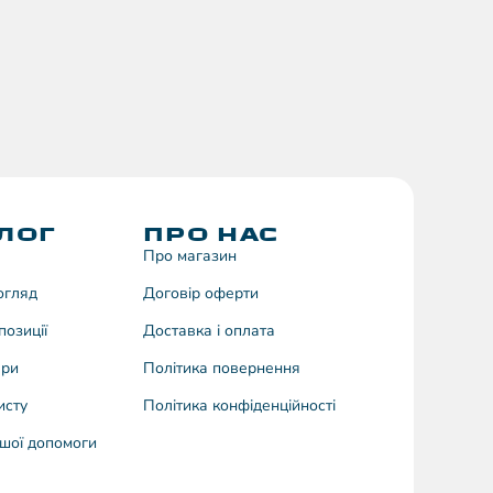
ЛОГ
ПРО НАС
Про магазин
догляд
Договiр оферти
позиції
Доставка і оплата
ари
Політика повернення
исту
Політика конфіденційності
шої допомоги