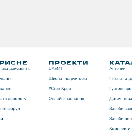
РИСНЕ
ПРОЕКТИ
КАТА
ірка документів
UAEMT
Аптечки
ування
Школа Інструкторів
Гігієна та 
вання
#Стоп Кров
Гуртові про
ати допомогу
Онлайн-навчання
Дитячі тов
ніті форум
Засоби зах
ни
Засоби пер
Комплекти