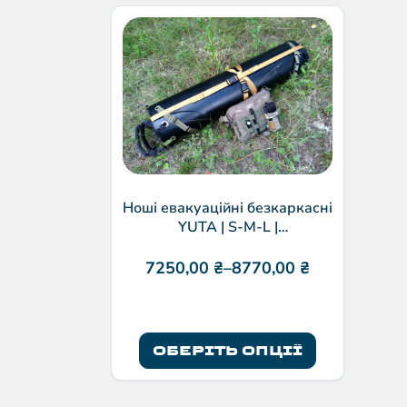
Ноші евакуаційні безкаркасні
YUTA | S-M-L |
ShannonMechanics
7250,00
₴
–
8770,00
₴
ОБЕРІТЬ ОПЦІЇ