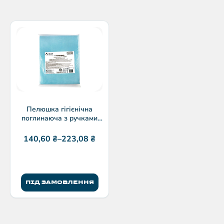
Пелюшка гігієнічна
поглинаюча з ручками
торгової марки IGAR
(High Strength) | 1 шт/уп
140,60
₴
–
223,08
₴
ПІД ЗАМОВЛЕННЯ