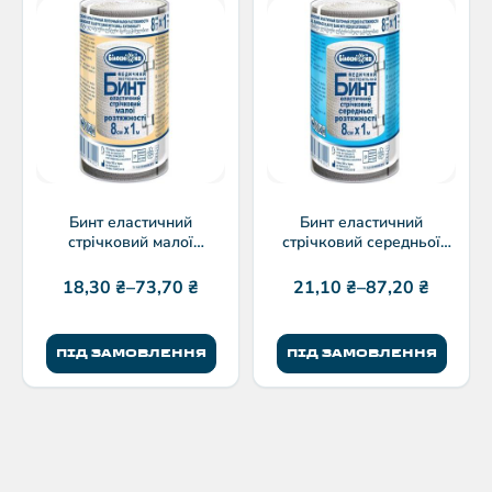
Бинт еластичний
Бинт еластичний
стрічковий малої
стрічковий середньої
розтяжності “Білосніжка”
розтяжності “Білосніжка”
8см
8см
18,30
₴
–
73,70
₴
21,10
₴
–
87,20
₴
ПІД ЗАМОВЛЕННЯ
ПІД ЗАМОВЛЕННЯ