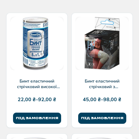
Бинт еластичний
Бинт еластичний
стрічковий високої
стрічковий з
розтяжності “Білосніжка”
текстильною застібкою
8см
8см “Білосніжка”
22,00
₴
–
92,00
₴
45,00
₴
–
98,00
₴
ПІД ЗАМОВЛЕННЯ
ПІД ЗАМОВЛЕННЯ