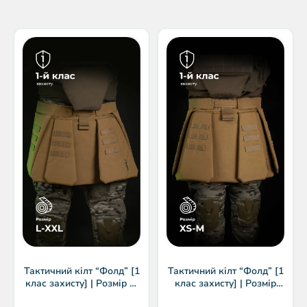
Тактичний кілт “Фолд” [1
Тактичний кілт “Фолд” [1
клас захисту] | Розмір L-
клас захисту] | Розмір
XXL | Койот | ТМ
XS-M | Койот | ТМ