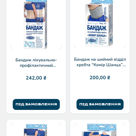
Бандаж на шийний відділ
Бандаж лікувально-
хребта “Комір Шанца”,
профілактичний
ТМ “Білосніжка” мод.101
еластичний медичний з
ребрами жорсткості,
200,00
₴
242,00
₴
“Білосніжка” модель 301
ПІД ЗАМОВЛЕННЯ
ПІД ЗАМОВЛЕННЯ