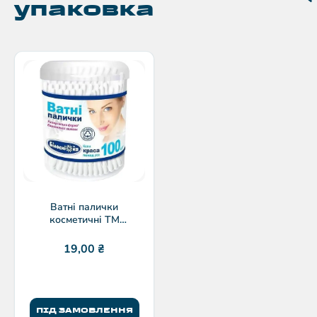
упаковка
Ватні палички
косметичні ТМ
Білосніжка 100шт
циліндрична упаковка
19,00
₴
ПІД ЗАМОВЛЕННЯ