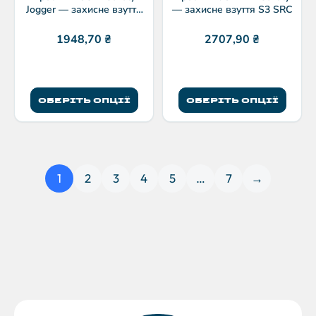
Jogger — захисне взуття
— захисне взуття S3 SRC
S1P SRC
1948,70
₴
2707,90
₴
ОБЕРІТЬ ОПЦІЇ
ОБЕРІТЬ ОПЦІЇ
1
2
3
4
5
…
7
→