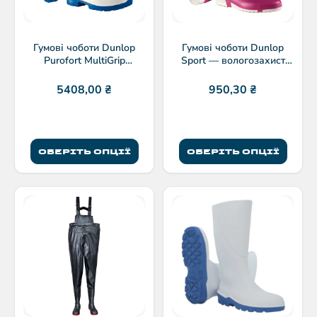
Гумові чоботи Dunlop
Гумові чоботи Dunlop
Purofort MultiGrip
Sport — вологозахист
FoodPro S4 CI SRC
для активного
відпочинку
5408,00
₴
950,30
₴
ОБЕРІТЬ ОПЦІЇ
ОБЕРІТЬ ОПЦІЇ