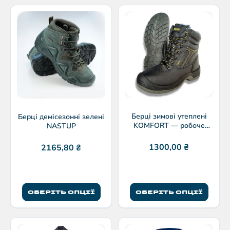
Берці зимові утеплені
Берці демісезонні зелені
KOMFORT — робоче
NASTUP
взуття для холодної пори
1300,00
₴
2165,80
₴
ОБЕРІТЬ ОПЦІЇ
ОБЕРІТЬ ОПЦІЇ