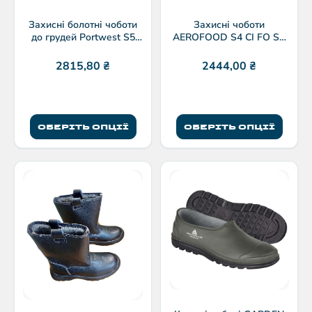
Захисні болотні чоботи
Захисні чоботи
до грудей Portwest S5
AEROFOOD S4 CI FO SR
SRC
для харчової
промисловості
2815,80
₴
2444,00
₴
ОБЕРІТЬ ОПЦІЇ
ОБЕРІТЬ ОПЦІЇ