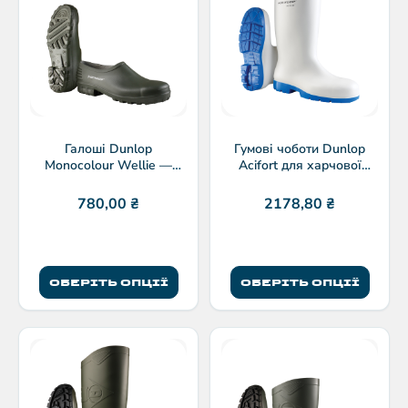
Галоші Dunlop
Гумові чоботи Dunlop
Monocolour Wellie —
Acifort для харчової
водонепроникні робочі
промисловості
галоші з ПВХ
780,00
₴
2178,80
₴
ОБЕРІТЬ ОПЦІЇ
ОБЕРІТЬ ОПЦІЇ