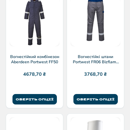
Вогнестійкий комбінезон
Вогнестійкі штани
Aberdeen Portwest FF50
Portwest FR06 Bizflame
двоколірні
4678,70
₴
3768,70
₴
ОБЕРІТЬ ОПЦІЇ
ОБЕРІТЬ ОПЦІЇ