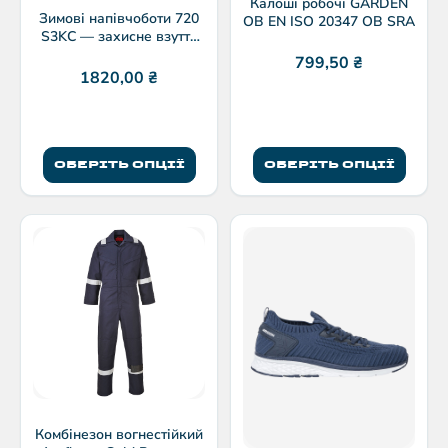
Калоші робочі GARDEN
Зимові напівчоботи 720
OB EN ISO 20347 OB SRA
S3KC — захисне взуття
S3 з хутром
799,50
₴
1820,00
₴
ОБЕРІТЬ ОПЦІЇ
ОБЕРІТЬ ОПЦІЇ
Комбінезон вогнестійкий