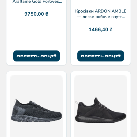
Araflame Gold Portwest
AF53
Кросівки ARDON AMBLE
9750,00
₴
— легке робоче взуття
для тривалих змін
1466,40
₴
ОБЕРІТЬ ОПЦІЇ
ОБЕРІТЬ ОПЦІЇ