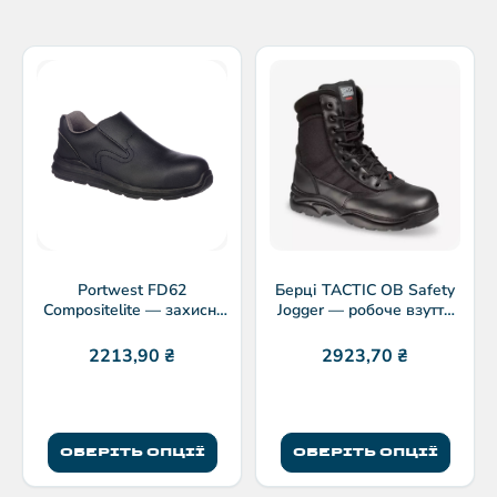
Portwest FD62
Берці TACTIC OB Safety
Compositelite — захисні
Jogger — робоче взуття
черевики без шнурівки
без захисту носка
S3 SRC
2213,90
₴
2923,70
₴
ОБЕРІТЬ ОПЦІЇ
ОБЕРІТЬ ОПЦІЇ