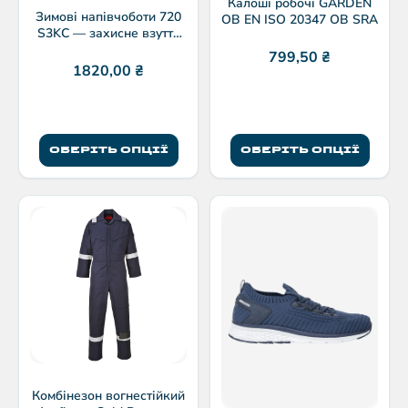
Калоші робочі GARDEN
Зимові напівчоботи 720
OB EN ISO 20347 OB SRA
S3KC — захисне взуття
S3 з хутром
799,50
₴
1820,00
₴
ОБЕРІТЬ ОПЦІЇ
ОБЕРІТЬ ОПЦІЇ
Комбінезон вогнестійкий