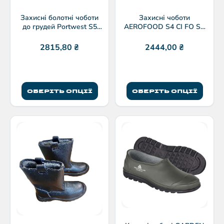
Захисні болотні чоботи
Захисні чоботи
до грудей Portwest S5
AEROFOOD S4 CI FO SR
SRC
для харчової
промисловості
2815,80
₴
2444,00
₴
ОБЕРІТЬ ОПЦІЇ
ОБЕРІТЬ ОПЦІЇ