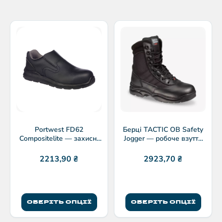
Portwest FD62
Берці TACTIC OB Safety
Compositelite — захисні
Jogger — робоче взуття
черевики без шнурівки
без захисту носка
S3 SRC
2213,90
₴
2923,70
₴
ОБЕРІТЬ ОПЦІЇ
ОБЕРІТЬ ОПЦІЇ