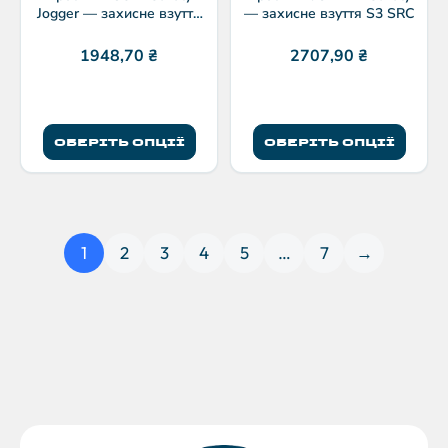
Jogger — захисне взуття
— захисне взуття S3 SRC
S1P SRC
1948,70
₴
2707,90
₴
ОБЕРІТЬ ОПЦІЇ
ОБЕРІТЬ ОПЦІЇ
1
2
3
4
5
…
7
→