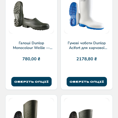
Галоші Dunlop
Гумові чоботи Dunlop
Monocolour Wellie —
Acifort для харчової
водонепроникні робочі
промисловості
галоші з ПВХ
780,00
₴
2178,80
₴
ОБЕРІТЬ ОПЦІЇ
ОБЕРІТЬ ОПЦІЇ