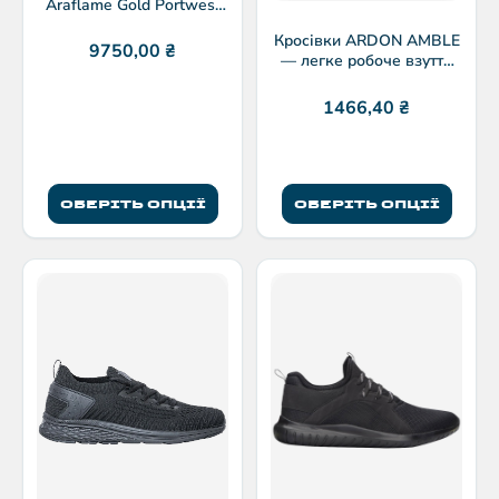
Araflame Gold Portwest
AF53
Кросівки ARDON AMBLE
9750,00
₴
— легке робоче взуття
для тривалих змін
1466,40
₴
ОБЕРІТЬ ОПЦІЇ
ОБЕРІТЬ ОПЦІЇ