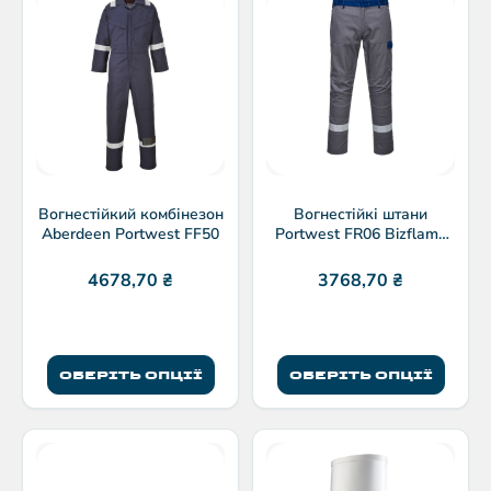
Вогнестійкий комбінезон
Вогнестійкі штани
Aberdeen Portwest FF50
Portwest FR06 Bizflame
двоколірні
4678,70
₴
3768,70
₴
ОБЕРІТЬ ОПЦІЇ
ОБЕРІТЬ ОПЦІЇ