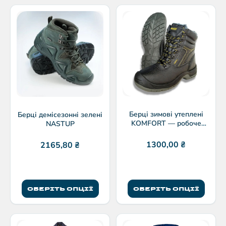
Берці зимові утеплені
Берці демісезонні зелені
KOMFORT — робоче
NASTUP
взуття для холодної пори
1300,00
₴
2165,80
₴
ОБЕРІТЬ ОПЦІЇ
ОБЕРІТЬ ОПЦІЇ